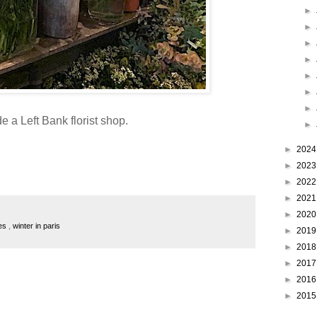
►
►
►
►
►
►
►
de a Left Bank florist shop.
►
►
202
►
202
►
202
►
202
►
202
res
,
winter in paris
►
201
►
201
►
201
►
201
►
201