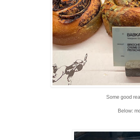
Some good reas
Below: m