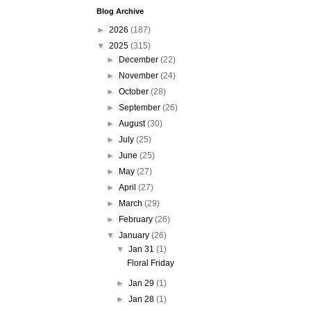
Blog Archive
►
2026
(187)
▼
2025
(315)
►
December
(22)
►
November
(24)
►
October
(28)
►
September
(26)
►
August
(30)
►
July
(25)
►
June
(25)
►
May
(27)
►
April
(27)
►
March
(29)
►
February
(26)
▼
January
(26)
▼
Jan 31
(1)
Floral Friday
►
Jan 29
(1)
►
Jan 28
(1)