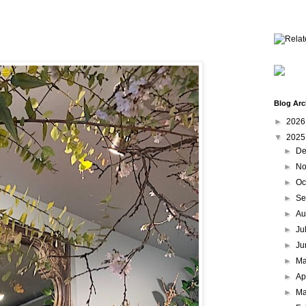
Blog Arc
►
202
▼
202
►
De
►
No
►
Oc
►
Se
►
Au
►
Ju
►
Ju
►
M
►
Ap
►
Ma