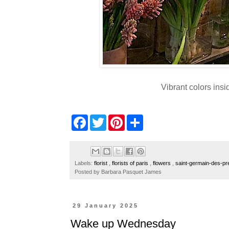
Vibrant colors insi
F
T
P
S
a
w
i
h
c
i
n
a
e
t
t
r
b
t
e
e
o
e
r
Labels:
florist
,
florists of paris
,
flowers
,
saint-germain-des-p
o
r
e
Posted by
Barbara Pasquet James
k
s
t
29 January 2025
Wake up Wednesday