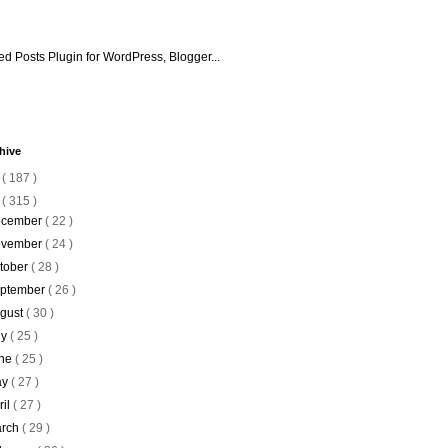
hive
6
( 187 )
5
( 315 )
cember
( 22 )
vember
( 24 )
tober
( 28 )
ptember
( 26 )
gust
( 30 )
ly
( 25 )
ne
( 25 )
ay
( 27 )
ril
( 27 )
rch
( 29 )