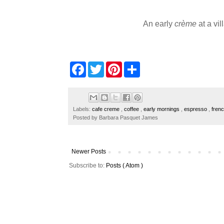
An early
crème
at a vi
F
T
P
S
a
w
i
h
c
i
n
a
e
t
t
r
b
t
e
e
o
e
r
Labels:
cafe creme
,
coffee
,
early mornings
,
espresso
,
fren
o
r
e
Posted by
Barbara Pasquet James
k
s
t
Newer Posts
Subscribe to:
Posts ( Atom )