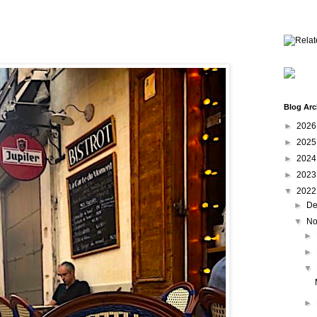
Blog Arc
►
202
►
202
►
202
►
202
▼
202
►
De
▼
No
►
►
▼
►