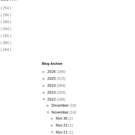
1
( 254 )
0
( 290 )
9
( 289 )
8
( 304 )
7
( 291 )
6
( 300 )
5
( 264 )
Blog Archive
►
2026
(186)
►
2025
(315)
►
2024
(264)
►
2023
(203)
▼
2022
(166)
►
December
(10)
▼
November
(14)
►
Nov 30
(1)
►
Nov 23
(1)
▼
Nov 21
(1)