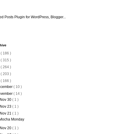
hive
6
( 186 )
5
( 315 )
4
( 264 )
3
( 203 )
2
( 166 )
cember
( 10 )
vember
( 14 )
Nov 30
( 1 )
Nov 23
( 1 )
Nov 21
( 1 )
Mocha Monday
Nov 20
( 1 )