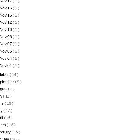
Nov 17
( 1 )
Nov 16
( 1 )
Nov 15
( 1 )
Nov 12
( 1 )
Nov 10
( 1 )
Nov 08
( 1 )
Nov 07
( 1 )
Nov 05
( 1 )
Nov 04
( 1 )
Nov 01
( 1 )
tober
( 14 )
ptember
( 9 )
gust
( 3 )
ly
( 11 )
ne
( 19 )
ay
( 17 )
ril
( 16 )
rch
( 18 )
bruary
( 15 )
nuary
( 20 )