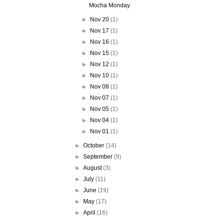
Mocha Monday
►
Nov 20
(1)
►
Nov 17
(1)
►
Nov 16
(1)
►
Nov 15
(1)
►
Nov 12
(1)
►
Nov 10
(1)
►
Nov 08
(1)
►
Nov 07
(1)
►
Nov 05
(1)
►
Nov 04
(1)
►
Nov 01
(1)
►
October
(14)
►
September
(9)
►
August
(3)
►
July
(11)
►
June
(19)
►
May
(17)
►
April
(16)