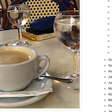
►
►
►
►
►
►
►
►
►
►
►
Oc
►
Se
►
Au
►
Ju
►
Ju
►
M
►
Ap
►
Ma
►
Fe
►
Ja