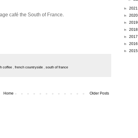
►
202
llage café the South of France.
►
202
►
201
►
201
►
201
►
201
►
201
ch coffee
,
french countryside
,
south of france
Home
Older Posts