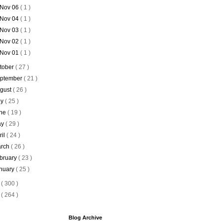
Nov 06
( 1 )
Nov 04
( 1 )
Nov 03
( 1 )
Nov 02
( 1 )
Nov 01
( 1 )
tober
( 27 )
ptember
( 21 )
gust
( 26 )
ly
( 25 )
ne
( 19 )
ay
( 29 )
ril
( 24 )
rch
( 26 )
bruary
( 23 )
nuary
( 25 )
6
( 300 )
5
( 264 )
Blog Archive