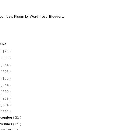
hive
6
( 185 )
5
( 315 )
4
( 264 )
3
( 203 )
2
( 166 )
1
( 254 )
0
( 290 )
9
( 289 )
8
( 304 )
7
( 291 )
cember
( 21 )
vember
( 25 )