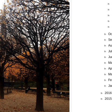
►
►
►
►
►
►
Oc
►
Se
►
Au
►
Ju
►
Ju
►
M
►
Ap
►
Ma
►
Fe
►
Ja
►
201
►
201