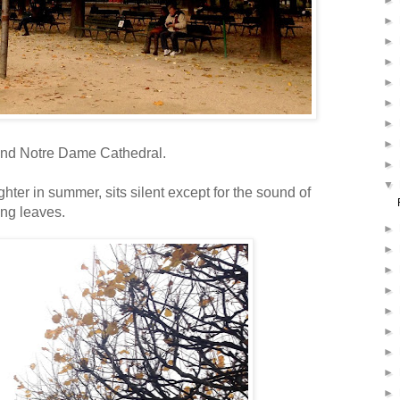
►
►
►
►
►
►
►
►
ind Notre Dame Cathedral.
►
▼
ter in summer, sits silent except for the sound of
ling leaves.
►
►
►
►
►
►
►
►
►