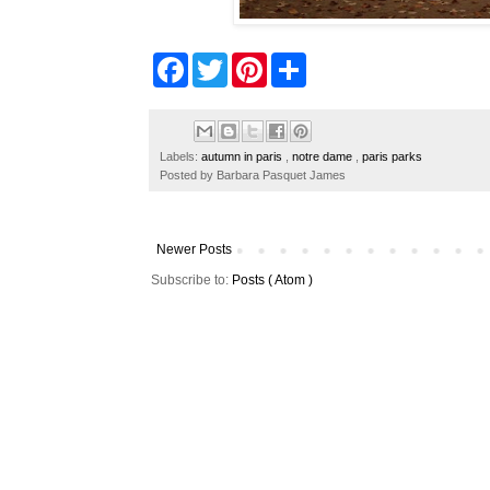
F
T
P
S
a
w
i
h
c
i
n
a
e
t
t
r
b
t
e
e
o
e
r
Labels:
autumn in paris
,
notre dame
,
paris parks
o
r
e
Posted by
Barbara Pasquet James
k
s
t
Newer Posts
Subscribe to:
Posts ( Atom )