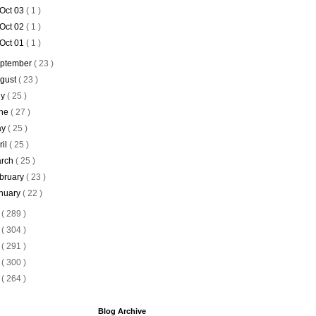
Oct 03
( 1 )
Oct 02
( 1 )
Oct 01
( 1 )
ptember
( 23 )
gust
( 23 )
ly
( 25 )
ne
( 27 )
ay
( 25 )
ril
( 25 )
rch
( 25 )
bruary
( 23 )
nuary
( 22 )
9
( 289 )
8
( 304 )
7
( 291 )
6
( 300 )
5
( 264 )
Blog Archive