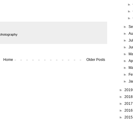
►
►
►
►
Se
►
Au
photography
►
Ju
►
Ju
►
M
Home
Older Posts
►
Ap
►
Ma
►
Fe
►
Ja
►
201
►
201
►
201
►
201
►
201