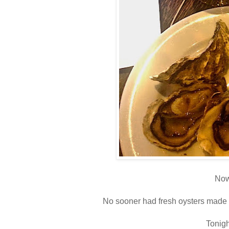
Now
No sooner had fresh oysters made a
Tonigh