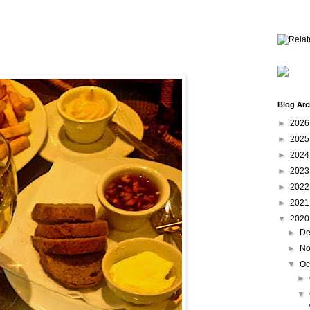
Blog Arc
►
202
►
202
►
202
►
202
►
202
►
202
▼
202
►
De
►
No
▼
Oc
►
▼