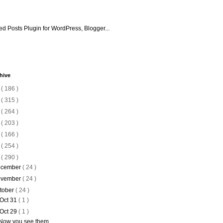
hive
6
( 186 )
5
( 315 )
4
( 264 )
3
( 203 )
2
( 166 )
1
( 254 )
0
( 290 )
cember
( 24 )
vember
( 24 )
tober
( 24 )
Oct 31
( 1 )
Oct 29
( 1 )
Now you see them