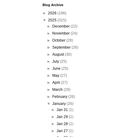
Blog Archive
►
2026
(186)
▼
2025
(315)
►
December
(22)
►
November
(24)
►
October
(28)
►
September
(26)
►
August
(30)
►
July
(25)
►
June
(25)
►
May
(27)
►
April
(27)
►
March
(29)
►
February
(26)
▼
January
(26)
►
Jan 31
(1)
►
Jan 29
(1)
►
Jan 28
(1)
►
Jan 27
(1)