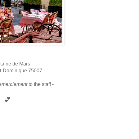
taine de Mars
nt-Dominique 75007
remerciement
to the staff -
💕