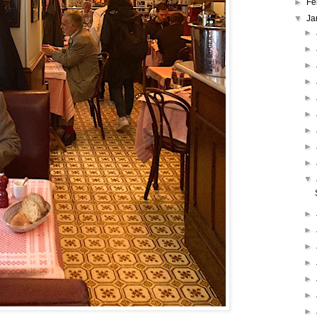
►
Fe
▼
Ja
►
►
►
►
►
►
►
►
►
▼
►
►
►
►
►
►
►