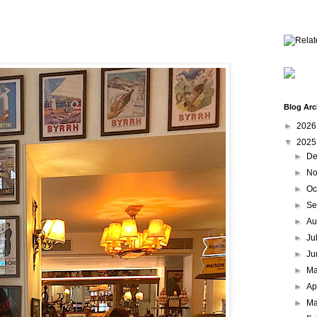
Blog Arc
►
202
▼
202
►
De
►
No
►
Oc
►
Se
►
Au
►
Ju
►
Ju
►
M
►
Ap
►
Ma