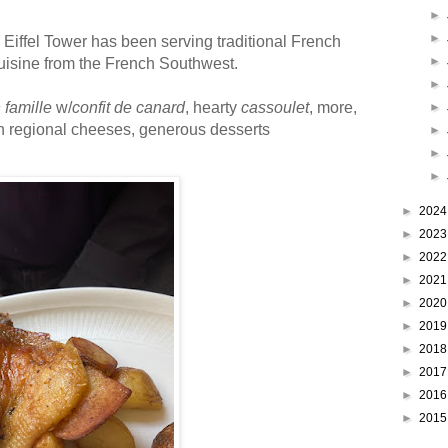
►
►
Eiffel Tower has been serving traditional French
►
uisine from the French Southwest.
►
 famille
w/
confit de canard
, hearty
cassoulet
, more,
►
ch regional cheeses, generous desserts
►
►
►
►
202
►
202
►
202
►
202
►
202
►
201
►
201
►
201
►
201
►
201