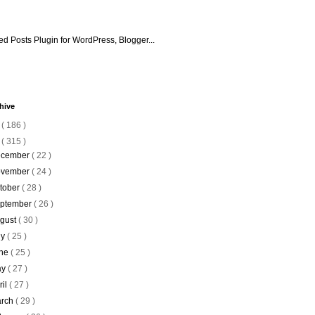
hive
6
( 186 )
5
( 315 )
cember
( 22 )
vember
( 24 )
tober
( 28 )
ptember
( 26 )
gust
( 30 )
ly
( 25 )
ne
( 25 )
ay
( 27 )
ril
( 27 )
rch
( 29 )