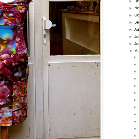
►
De
►
No
►
Oc
►
Se
►
Au
►
Ju
►
Ju
▼
M
►
►
►
►
►
►
►
►
►
►
►
►