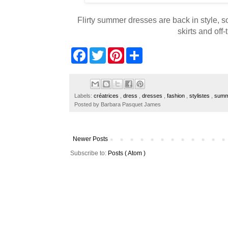
Flirty summer dresses are back in style, s
skirts and off
F
T
P
S
a
w
i
h
c
i
n
a
e
t
t
r
b
t
e
e
o
e
r
Labels:
créatrices
,
dress
,
dresses
,
fashion
,
stylistes
,
summ
o
r
e
Posted by
Barbara Pasquet James
k
s
t
Newer Posts
Subscribe to:
Posts ( Atom )