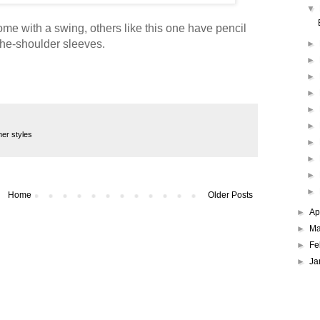
▼
ome with a swing, others like this one have pencil
-the-shoulder sleeves.
►
►
►
►
►
►
er styles
►
►
►
►
Home
Older Posts
►
Ap
►
Ma
►
Fe
►
Ja