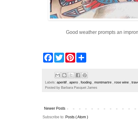
Good weather prompts an
impro
F
T
P
S
a
w
i
h
c
i
n
a
e
t
t
r
b
t
e
e
o
e
r
Labels:
aperitif
,
apero
,
fooding
,
montmartre
,
rose wine
,
trav
o
r
e
Posted by
Barbara Pasquet James
k
s
t
Newer Posts
Subscribe to:
Posts ( Atom )