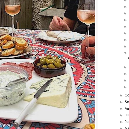
►
►
►
►
►
►
►
►
▼
►
►
►
►
►
Oc
►
Se
►
Au
►
Ju
►
Ju
►
M