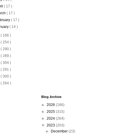
ril
( 17 )
rch
( 17 )
bruary
( 17 )
nuary
( 14 )
2
( 166 )
1
( 254 )
0
( 290 )
9
( 289 )
8
( 304 )
7
( 291 )
6
( 300 )
5
( 264 )
Blog Archive
►
2026
(186)
►
2025
(315)
►
2024
(264)
▼
2023
(203)
►
December
(23)