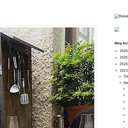
Blog Arc
►
202
►
202
►
202
▼
202
►
De
▼
No
►
►
►
►
►
►