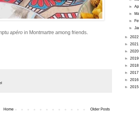
►
Ap
►
Ma
►
Fe
►
Ja
mptu
apéro
in Montmartre among friends.
►
202
►
202
►
202
►
201
►
201
►
201
►
201
el
►
201
Home
Older Posts