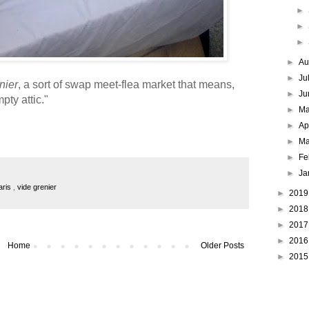
►
►
►
►
Au
►
Ju
nier
, a sort of swap meet-flea market that means,
►
Ju
pty attic."
►
M
►
Ap
►
Ma
►
Fe
►
Ja
aris
,
vide grenier
►
201
►
201
►
201
►
201
Home
Older Posts
►
201