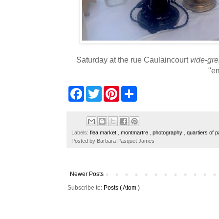
Saturday at the rue Caulaincourt
vide-gre
"em
F
T
P
S
a
w
i
h
c
i
n
a
e
t
t
r
b
t
e
e
o
e
r
Labels:
flea market
,
montmartre
,
photography
,
quartiers of p
o
r
e
Posted by
Barbara Pasquet James
k
s
t
Newer Posts
Subscribe to:
Posts ( Atom )