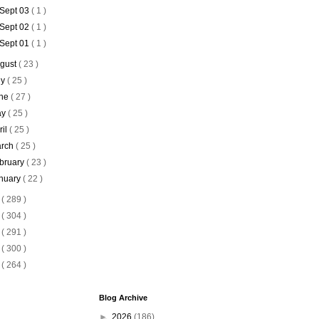
Sept 03
( 1 )
Sept 02
( 1 )
Sept 01
( 1 )
gust
( 23 )
ly
( 25 )
ne
( 27 )
ay
( 25 )
ril
( 25 )
rch
( 25 )
bruary
( 23 )
nuary
( 22 )
9
( 289 )
8
( 304 )
7
( 291 )
6
( 300 )
5
( 264 )
Blog Archive
►
2026
(186)