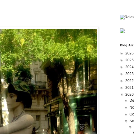
Blog Arc
►
202
►
202
►
202
►
202
►
202
►
202
▼
202
►
De
►
No
►
Oc
▼
Se
▼