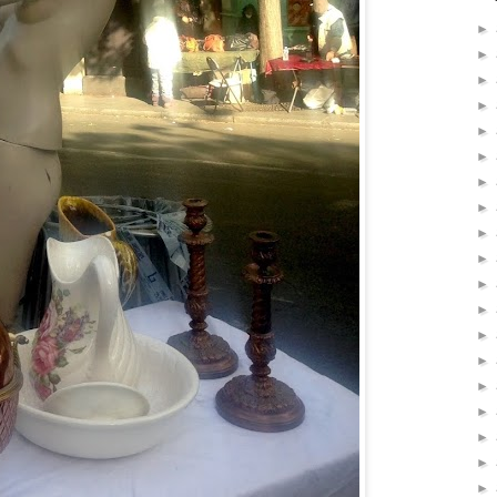
►
►
►
►
►
►
►
►
►
►
►
►
►
►
►
►
►
►
►