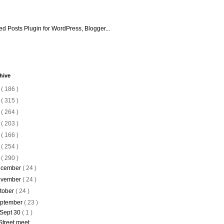
hive
6
( 186 )
5
( 315 )
4
( 264 )
3
( 203 )
2
( 166 )
1
( 254 )
0
( 290 )
cember
( 24 )
vember
( 24 )
tober
( 24 )
ptember
( 23 )
Sept 30
( 1 )
Street meet