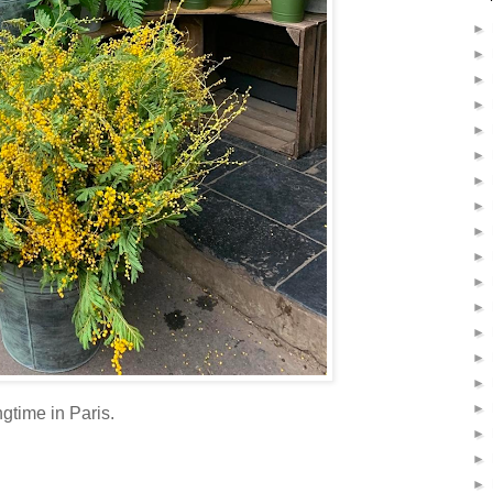
►
►
►
►
►
►
►
►
►
►
►
►
►
►
►
►
ingtime in Paris.
►
►
►