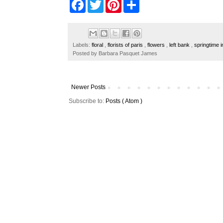
F
T
P
S
a
w
i
h
c
i
n
a
e
t
t
r
b
t
e
e
o
e
r
Labels:
floral
,
florists of paris
,
flowers
,
left bank
,
springtime i
o
r
e
Posted by
Barbara Pasquet James
k
s
t
Newer Posts
Subscribe to:
Posts ( Atom )