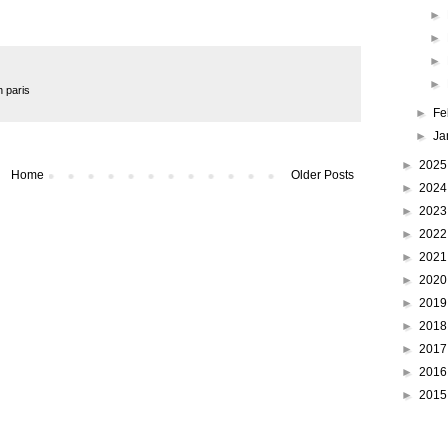
►
►
►
►
n paris
►
Fe
►
Ja
►
202
Home
Older Posts
►
202
►
202
►
202
►
202
►
202
►
201
►
201
►
201
►
201
►
201