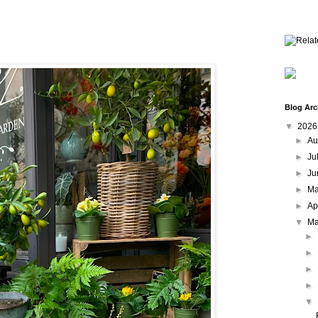
Blog Arc
▼
202
►
Au
►
Ju
►
Ju
►
M
►
Ap
▼
Ma
►
►
►
►
▼