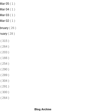
Mar 05
( 1 )
Mar 04
( 1 )
Mar 03
( 1 )
Mar 02
( 1 )
bruary
( 26 )
nuary
( 28 )
5
( 315 )
4
( 264 )
3
( 203 )
2
( 166 )
1
( 254 )
0
( 290 )
9
( 289 )
8
( 304 )
7
( 291 )
6
( 300 )
5
( 264 )
Blog Archive