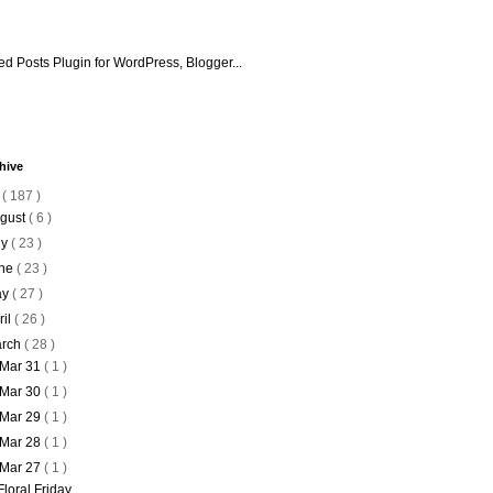
hive
6
( 187 )
gust
( 6 )
ly
( 23 )
ne
( 23 )
ay
( 27 )
ril
( 26 )
rch
( 28 )
Mar 31
( 1 )
Mar 30
( 1 )
Mar 29
( 1 )
Mar 28
( 1 )
Mar 27
( 1 )
Floral Friday