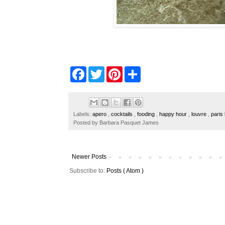
F
T
P
S
a
w
i
h
c
i
n
a
e
t
t
r
b
t
e
e
o
e
r
Labels:
apero
,
cocktails
,
fooding
,
happy hour
,
louvre
,
paris
o
r
e
Posted by
Barbara Pasquet James
k
s
t
Newer Posts
Subscribe to:
Posts ( Atom )