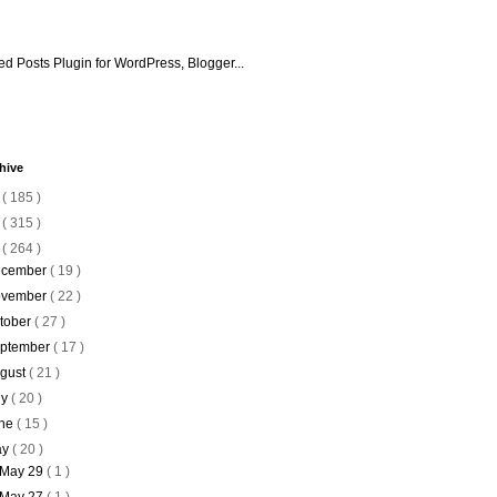
hive
6
( 185 )
5
( 315 )
4
( 264 )
cember
( 19 )
vember
( 22 )
tober
( 27 )
ptember
( 17 )
gust
( 21 )
ly
( 20 )
ne
( 15 )
ay
( 20 )
May 29
( 1 )