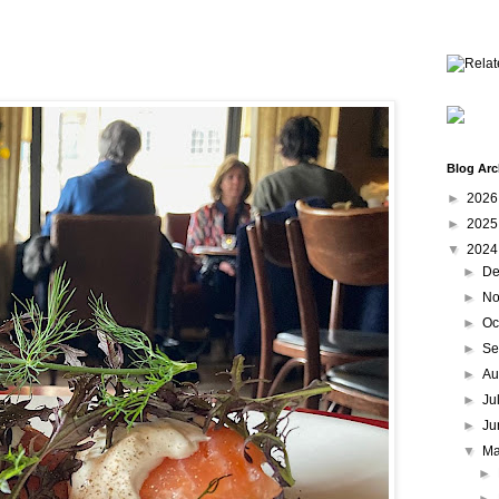
Blog Arc
►
202
►
202
▼
202
►
De
►
No
►
Oc
►
Se
►
Au
►
Ju
►
Ju
▼
M
►