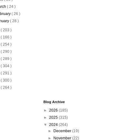
rch
( 24 )
bruary
( 26 )
nuary
( 28 )
3
( 203 )
2
( 166 )
1
( 254 )
0
( 290 )
9
( 289 )
8
( 304 )
7
( 291 )
6
( 300 )
5
( 264 )
Blog Archive
►
2026
(185)
►
2025
(315)
▼
2024
(264)
►
December
(19)
►
November
(22)