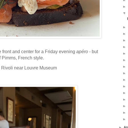
►
►
▼
►
►
►
►
 front and center for a Friday evening
apéro
- but
►
 of Pimms, French style.
►
►
de Rivoli near Louvre Museum
►
►
►
►
►
►
►
►
►
Ap