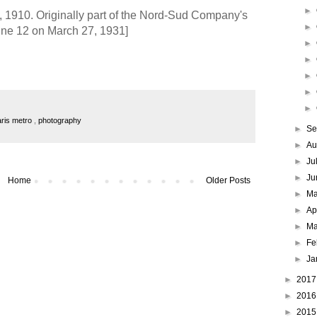
►
 1910. Originally part of the Nord-Sud Company's
►
ine 12 on March 27, 1931]
►
►
►
►
►
aris metro
,
photography
►
Se
►
Au
►
Ju
►
Ju
Home
Older Posts
►
M
►
Ap
►
Ma
►
Fe
►
Ja
►
201
►
201
►
201