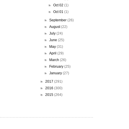
►
Oct 02
(1)
►
Oct 01
(1)
►
September
(26)
►
August
(22)
►
July
(24)
►
June
(25)
►
May
(31)
►
April
(29)
►
March
(26)
►
February
(25)
►
January
(27)
►
2017
(291)
►
2016
(300)
►
2015
(264)