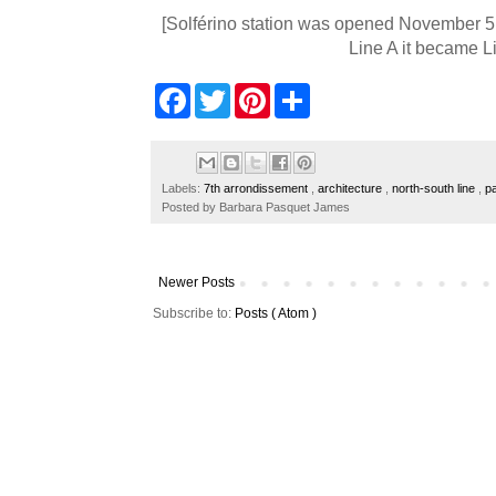
[Solférino station was opened November 5,
Line A it became L
F
T
P
S
a
w
i
h
c
i
n
a
e
t
t
r
b
t
e
e
o
e
r
Labels:
7th arrondissement
,
architecture
,
north-south line
,
p
o
r
e
Posted by
Barbara Pasquet James
k
s
t
Newer Posts
Subscribe to:
Posts ( Atom )