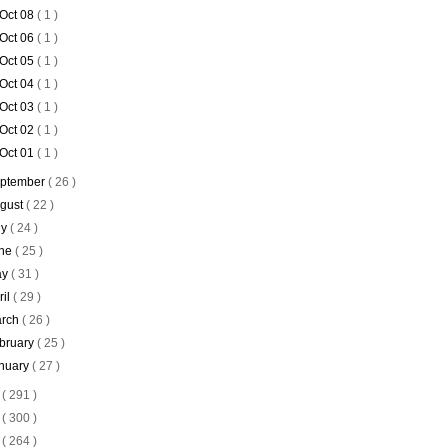
Oct 08
( 1 )
Oct 06
( 1 )
Oct 05
( 1 )
Oct 04
( 1 )
Oct 03
( 1 )
Oct 02
( 1 )
Oct 01
( 1 )
ptember
( 26 )
gust
( 22 )
ly
( 24 )
ne
( 25 )
ay
( 31 )
ril
( 29 )
rch
( 26 )
bruary
( 25 )
nuary
( 27 )
7
( 291 )
6
( 300 )
5
( 264 )