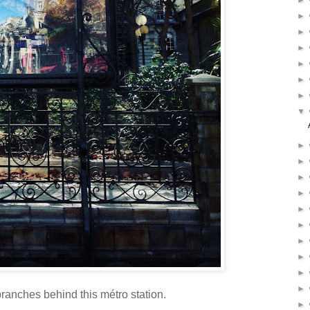
►
►
►
►
►
►
►
▼
►
►
►
►
►
►
►
►
►
►
 branches behind this métro station.
►