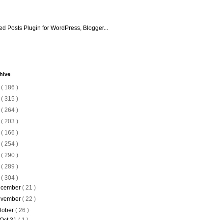
hive
6
( 186 )
5
( 315 )
4
( 264 )
3
( 203 )
2
( 166 )
1
( 254 )
0
( 290 )
9
( 289 )
8
( 304 )
cember
( 21 )
vember
( 22 )
tober
( 26 )