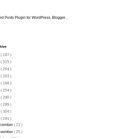
hive
6
( 187 )
5
( 315 )
4
( 264 )
3
( 203 )
2
( 166 )
1
( 254 )
0
( 290 )
9
( 289 )
8
( 304 )
7
( 291 )
cember
( 21 )
vember
( 25 )