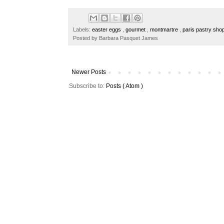
c
i
n
a
e
t
t
r
b
t
e
e
o
e
r
Labels:
easter eggs
,
gourmet
,
montmartre
,
paris pastry sh
o
r
e
Posted by
Barbara Pasquet James
k
s
t
Newer Posts
Subscribe to:
Posts ( Atom )