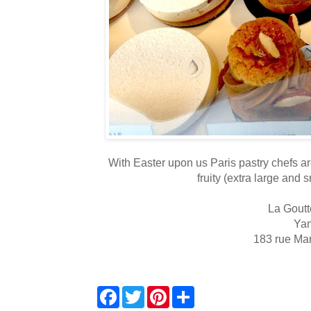
With Easter upon us Paris pastry chefs are
fruity (extra large and 
La Goutt
Ya
183 rue Ma
F
T
P
S
a
w
i
h