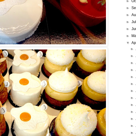
►
Oc
►
Se
►
Au
►
Ju
►
Ju
►
M
▼
Ap
►
►
►
►
►
►
►
►
►
►
►
►
►