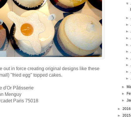
▼
►
►
►
►
►
►
►
►
 out in force creating original designs like these
►
small) "fried egg" topped cakes.
►
►
Ma
e d'Or P
âtisserie
►
Fe
nn Menguy
rcadet Paris 75018
►
Ja
►
201
►
201