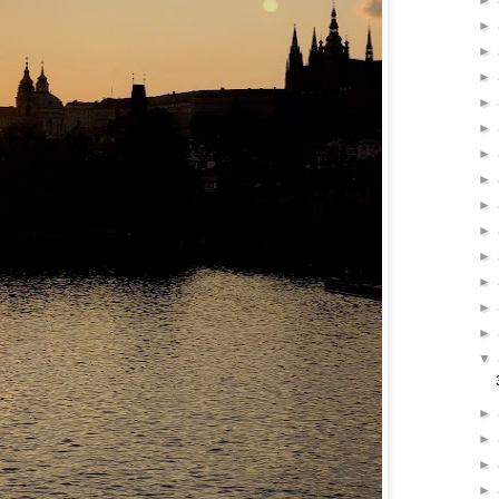
►
►
►
►
►
►
►
►
►
►
►
►
►
►
▼
►
►
►
►