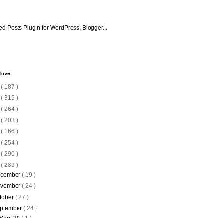
hive
6
( 187 )
5
( 315 )
4
( 264 )
3
( 203 )
2
( 166 )
1
( 254 )
0
( 290 )
9
( 289 )
cember
( 19 )
vember
( 24 )
tober
( 27 )
ptember
( 24 )