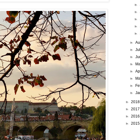
►
►
►
►
►
►
Au
►
Ju
►
Ju
►
M
►
Ap
►
Ma
►
Fe
►
Ja
►
201
►
201
►
201
►
201