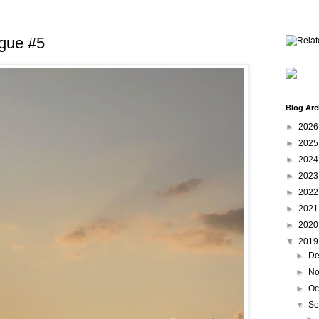
ague #5
Blog Arc
►
202
►
202
►
202
►
202
►
202
►
202
►
202
▼
201
►
De
►
No
►
Oc
▼
Se