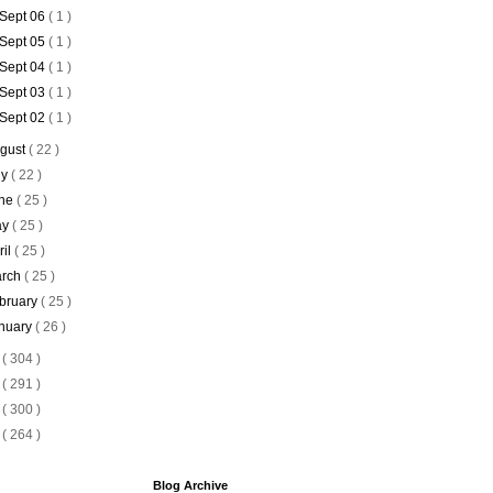
Sept 06
( 1 )
Sept 05
( 1 )
Sept 04
( 1 )
Sept 03
( 1 )
Sept 02
( 1 )
gust
( 22 )
ly
( 22 )
ne
( 25 )
ay
( 25 )
ril
( 25 )
rch
( 25 )
bruary
( 25 )
nuary
( 26 )
8
( 304 )
7
( 291 )
6
( 300 )
5
( 264 )
Blog Archive