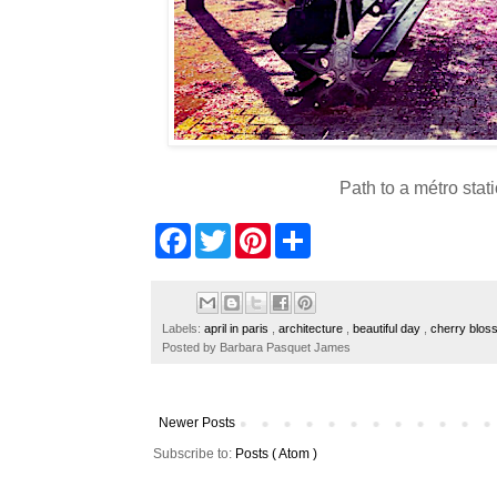
Path to a métro stat
F
T
P
S
a
w
i
h
c
i
n
a
e
t
t
r
b
t
e
e
o
e
r
Labels:
april in paris
,
architecture
,
beautiful day
,
cherry blo
o
r
e
Posted by
Barbara Pasquet James
k
s
t
Newer Posts
Subscribe to:
Posts ( Atom )