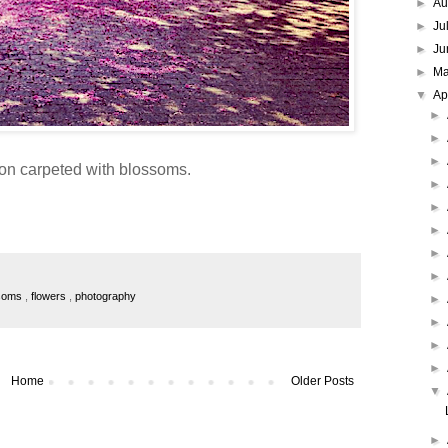
►
Au
►
Ju
►
Ju
►
M
▼
Ap
►
►
►
ion carpeted with blossoms.
►
►
►
►
►
ssoms
,
flowers
,
photography
►
►
►
►
Home
Older Posts
▼
►