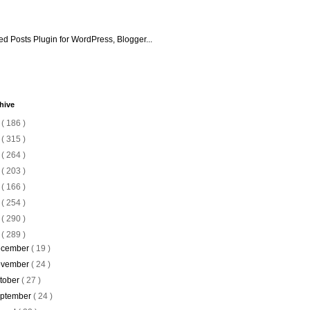
hive
6
( 186 )
5
( 315 )
4
( 264 )
3
( 203 )
2
( 166 )
1
( 254 )
0
( 290 )
9
( 289 )
cember
( 19 )
vember
( 24 )
tober
( 27 )
ptember
( 24 )