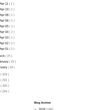
Apr 11
( 1 )
Apr 10
( 1 )
Apr 08
( 1 )
Apr 06
( 1 )
Apr 05
( 1 )
Apr 04
( 2 )
Apr 03
( 1 )
Apr 02
( 1 )
Apr 01
( 1 )
rch
( 25 )
bruary
( 25 )
nuary
( 26 )
8
( 304 )
7
( 291 )
6
( 300 )
5
( 264 )
Blog Archive
►
2026
(186)