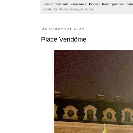
o
e
r
Labels:
chocolate
,
croissants
,
fooding
,
french pastries
,
mara
o
r
e
Posted by
Barbara Pasquet James
k
s
t
26 December 2024
Place Vendôme