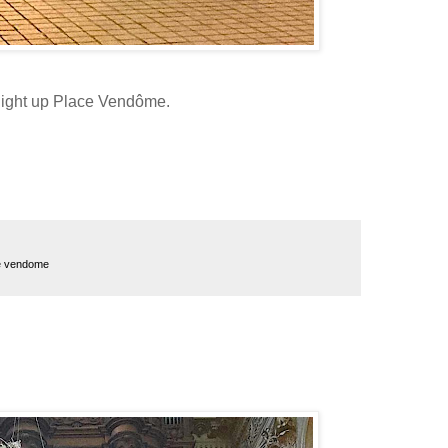
 light up Place Vendôme.
e vendome