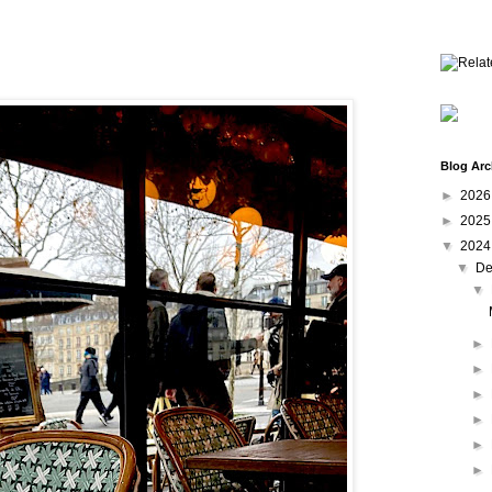
Blog Arc
►
202
►
202
▼
202
▼
De
▼
►
►
►
►
►
►