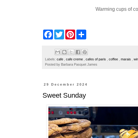
Warming cups of coff
F
T
P
S
a
w
i
h
c
i
n
a
e
t
t
r
b
t
e
e
o
e
r
Labels:
cafe
,
cafe creme
,
cafes of paris
,
coffee
,
marais
,
win
o
r
e
Posted by
Barbara Pasquet James
k
s
t
29 December 2024
Sweet Sunday