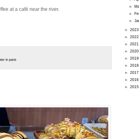
►
Ma
ee at a café near the river.
►
Fe
►
Ja
►
202
►
202
►
202
►
202
►
201
ter in paris
►
201
►
201
►
201
►
201