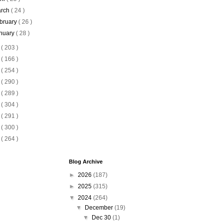
rch
( 24 )
bruary
( 26 )
nuary
( 28 )
3
( 203 )
2
( 166 )
1
( 254 )
0
( 290 )
9
( 289 )
8
( 304 )
7
( 291 )
6
( 300 )
5
( 264 )
Blog Archive
►
2026
(187)
►
2025
(315)
▼
2024
(264)
▼
December
(19)
▼
Dec 30
(1)