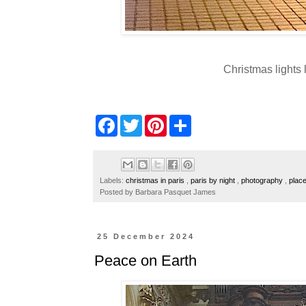
Christmas lights
F
T
P
S
a
w
i
h
c
i
n
a
e
t
t
r
b
t
e
e
o
e
r
Labels:
christmas in paris
,
paris by night
,
photography
,
plac
o
r
e
Posted by
Barbara Pasquet James
k
s
t
25 December 2024
Peace on Earth