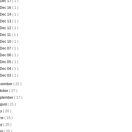
Dec 17
( 1 )
Dec 16
( 1 )
Dec 14
( 1 )
Dec 13
( 1 )
Dec 12
( 1 )
Dec 11
( 1 )
Dec 10
( 1 )
Dec 07
( 1 )
Dec 06
( 1 )
Dec 05
( 1 )
Dec 04
( 1 )
Dec 03
( 1 )
vember
( 22 )
tober
( 27 )
ptember
( 17 )
gust
( 21 )
ly
( 20 )
ne
( 15 )
ay
( 20 )
ril
( 25 )