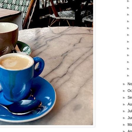
►
►
►
►
►
►
►
►
►
►
►
►
►
No
►
Oc
►
Se
►
Au
►
Ju
►
Ju
►
M
►
Ap