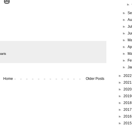
🎃
►
►
Se
►
Au
►
Ju
►
Ju
►
M
►
Ap
►
Ma
paris
►
Fe
►
Ja
►
202
Home
Older Posts
►
202
►
202
►
201
►
201
►
201
►
201
►
201