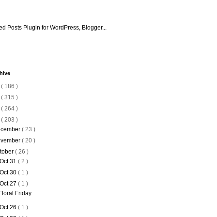
hive
6
( 186 )
5
( 315 )
4
( 264 )
3
( 203 )
cember
( 23 )
vember
( 20 )
tober
( 26 )
Oct 31
( 2 )
Oct 30
( 1 )
Oct 27
( 1 )
Floral Friday
Oct 26
( 1 )