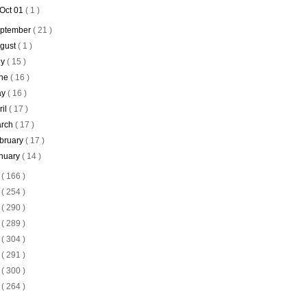
Oct 01
( 1 )
ptember
( 21 )
gust
( 1 )
ly
( 15 )
ne
( 16 )
ay
( 16 )
ril
( 17 )
rch
( 17 )
bruary
( 17 )
nuary
( 14 )
2
( 166 )
1
( 254 )
0
( 290 )
9
( 289 )
8
( 304 )
7
( 291 )
6
( 300 )
5
( 264 )