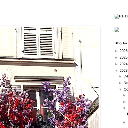
Blog Arc
►
202
►
202
►
202
▼
202
►
De
►
No
▼
Oc
►
►
▼
►