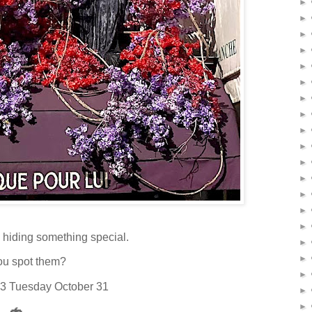
►
►
►
►
►
►
►
►
►
►
►
►
►
►
►
 hiding something special.
►
►
ou spot them?
►
3 Tuesday October 31
►
►