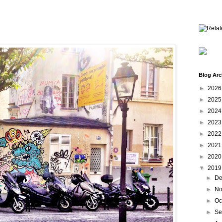
Blog Arc
►
202
►
202
►
202
►
202
►
202
►
202
►
202
▼
201
►
De
►
No
►
Oc
►
Se