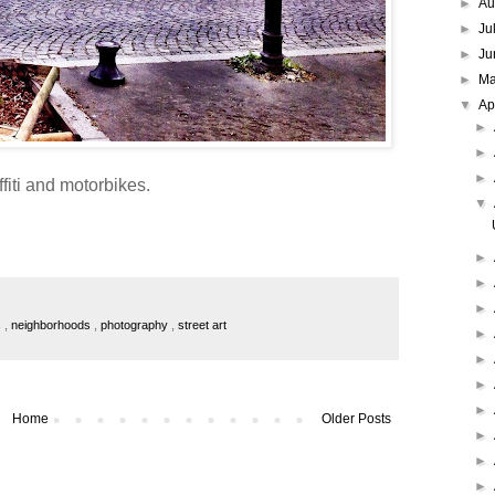
►
Au
►
Ju
►
Ju
►
M
▼
Ap
►
►
►
ffiti and motorbikes.
▼
►
►
►
s
,
neighborhoods
,
photography
,
street art
►
►
►
►
Home
Older Posts
►
►
►