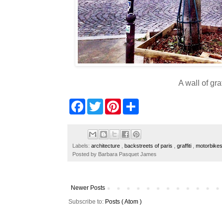
A wall of gra
F
T
P
S
a
w
i
h
c
i
n
a
e
t
t
r
b
t
e
e
o
e
r
Labels:
architecture
,
backstreets of paris
,
graffiti
,
motorbike
o
r
e
Posted by
Barbara Pasquet James
k
s
t
Newer Posts
Subscribe to:
Posts ( Atom )