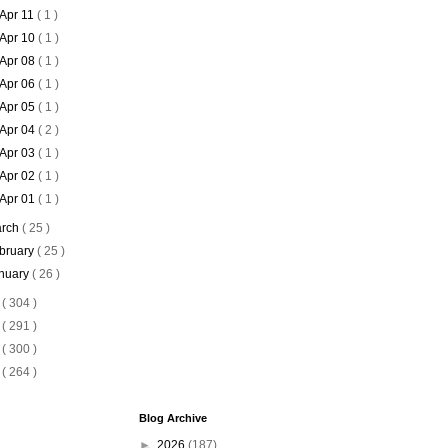
Apr 11
( 1 )
Apr 10
( 1 )
Apr 08
( 1 )
Apr 06
( 1 )
Apr 05
( 1 )
Apr 04
( 2 )
Apr 03
( 1 )
Apr 02
( 1 )
Apr 01
( 1 )
rch
( 25 )
bruary
( 25 )
nuary
( 26 )
8
( 304 )
7
( 291 )
6
( 300 )
5
( 264 )
Blog Archive
►
2026
(187)