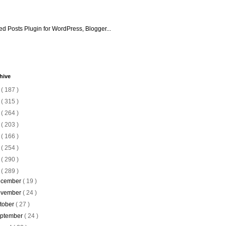
hive
6
( 187 )
5
( 315 )
4
( 264 )
3
( 203 )
2
( 166 )
1
( 254 )
0
( 290 )
9
( 289 )
cember
( 19 )
vember
( 24 )
tober
( 27 )
ptember
( 24 )