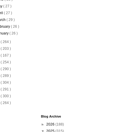
ay
( 27 )
ril
( 27 )
rch
( 29 )
bruary
( 26 )
nuary
( 26 )
4
( 264 )
3
( 203 )
2
( 167 )
1
( 254 )
0
( 290 )
9
( 289 )
8
( 304 )
7
( 291 )
6
( 300 )
5
( 264 )
Blog Archive
►
2026
(188)
▼
2025
(315)