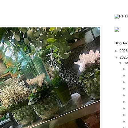
Blog Arc
►
202
▼
202
▼
De
►
►
►
►
►
►
►
►
►