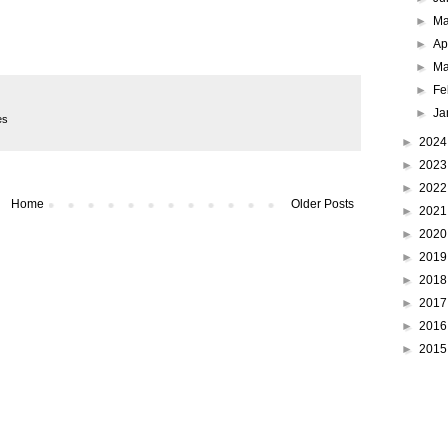
►
M
►
Ap
►
Ma
►
Fe
►
Ja
es
►
202
►
202
►
202
Home
Older Posts
►
202
►
202
►
201
►
201
►
201
►
201
►
201