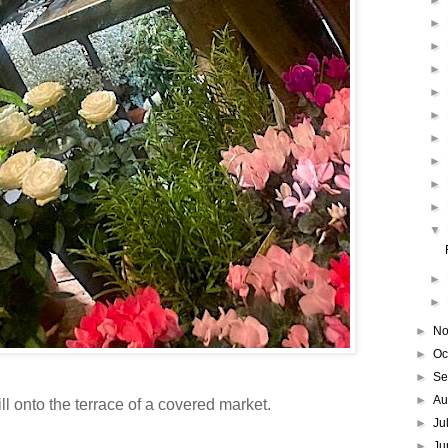
►
►
►
►
►
►
►
►
►
►
▼
►
►
►
No
►
Oc
►
Se
►
Au
pill onto the terrace of a covered market.
►
Ju
►
Ju