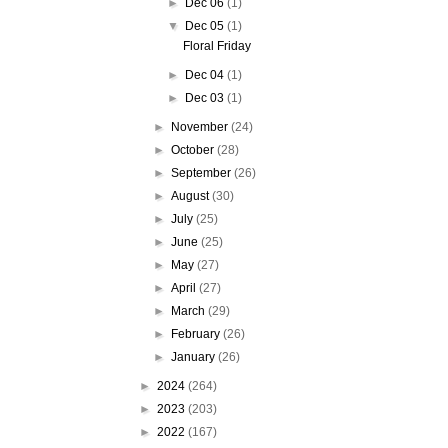
►
Dec 06
(1)
▼
Dec 05
(1)
Floral Friday
►
Dec 04
(1)
►
Dec 03
(1)
►
November
(24)
►
October
(28)
►
September
(26)
►
August
(30)
►
July
(25)
►
June
(25)
►
May
(27)
►
April
(27)
►
March
(29)
►
February
(26)
►
January
(26)
►
2024
(264)
►
2023
(203)
►
2022
(167)