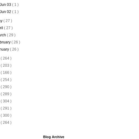
Jun 03
( 1 )
Jun 02
( 1 )
ay
( 27 )
ril
( 27 )
rch
( 29 )
bruary
( 26 )
nuary
( 26 )
4
( 264 )
3
( 203 )
2
( 166 )
1
( 254 )
0
( 290 )
9
( 289 )
8
( 304 )
7
( 291 )
6
( 300 )
5
( 264 )
Blog Archive