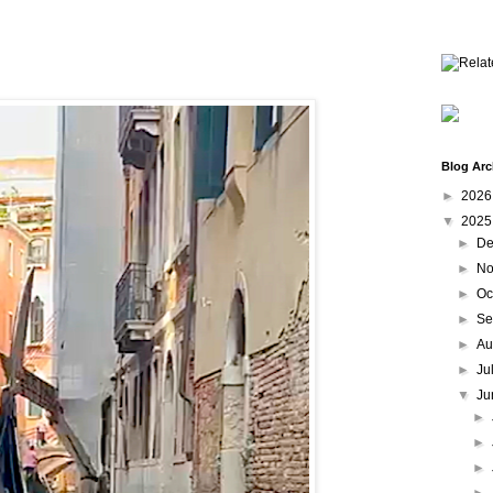
Blog Arc
►
202
▼
202
►
De
►
No
►
Oc
►
Se
►
Au
►
Ju
▼
Ju
►
►
►