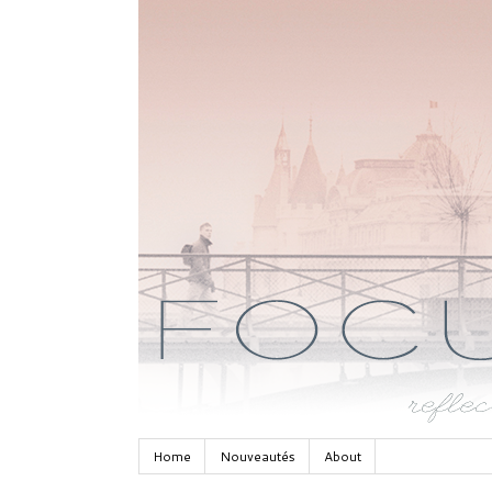
Home
Nouveautés
About