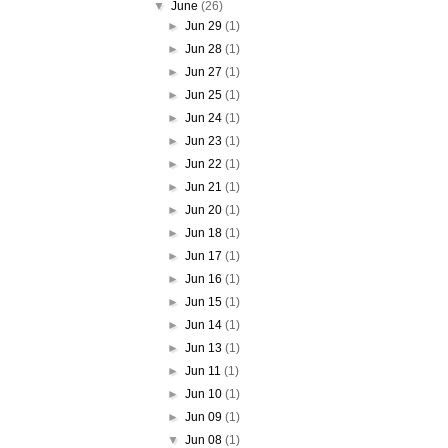
▼
June
(26)
►
Jun 29
(1)
►
Jun 28
(1)
►
Jun 27
(1)
►
Jun 25
(1)
►
Jun 24
(1)
►
Jun 23
(1)
►
Jun 22
(1)
►
Jun 21
(1)
►
Jun 20
(1)
►
Jun 18
(1)
►
Jun 17
(1)
►
Jun 16
(1)
►
Jun 15
(1)
►
Jun 14
(1)
►
Jun 13
(1)
►
Jun 11
(1)
►
Jun 10
(1)
►
Jun 09
(1)
▼
Jun 08
(1)