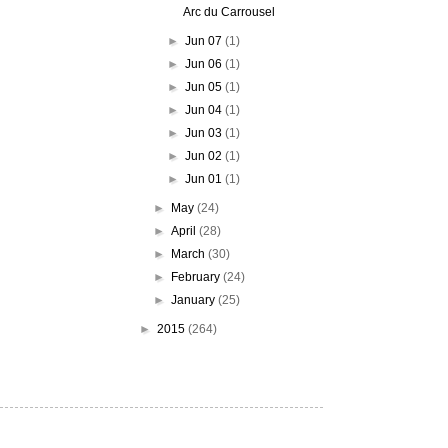
Arc du Carrousel
►
Jun 07
(1)
►
Jun 06
(1)
►
Jun 05
(1)
►
Jun 04
(1)
►
Jun 03
(1)
►
Jun 02
(1)
►
Jun 01
(1)
►
May
(24)
►
April
(28)
►
March
(30)
►
February
(24)
►
January
(25)
►
2015
(264)