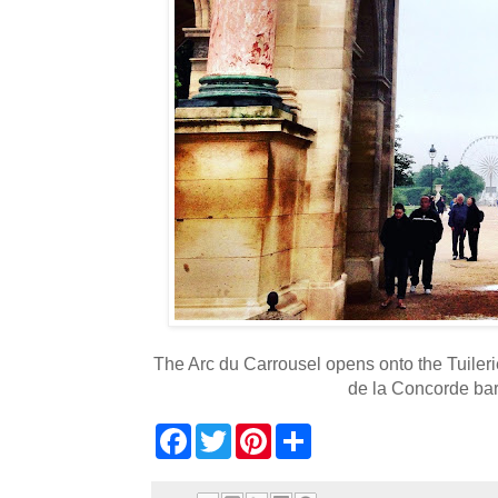
The Arc du Carrousel opens onto the Tuileri
de la Concorde bare
F
T
P
S
a
w
i
h
c
i
n
a
e
t
t
r