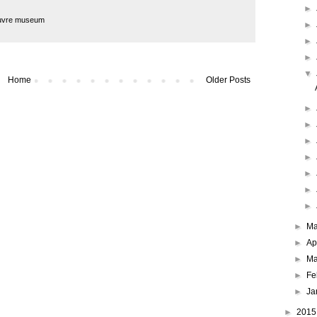
►
uvre museum
►
►
►
▼
Home
Older Posts
►
►
►
►
►
►
►
►
M
►
Ap
►
Ma
►
Fe
►
Ja
►
201