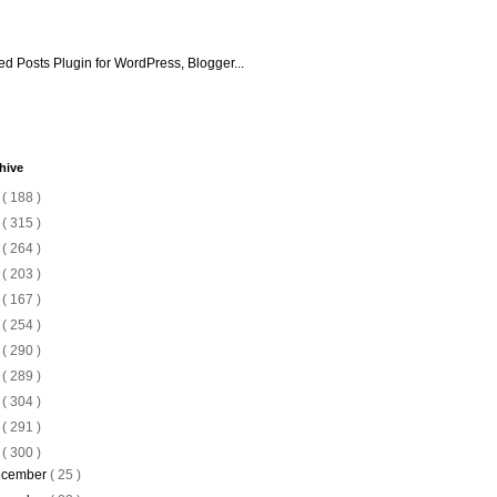
hive
6
( 188 )
5
( 315 )
4
( 264 )
3
( 203 )
2
( 167 )
1
( 254 )
0
( 290 )
9
( 289 )
8
( 304 )
7
( 291 )
6
( 300 )
cember
( 25 )