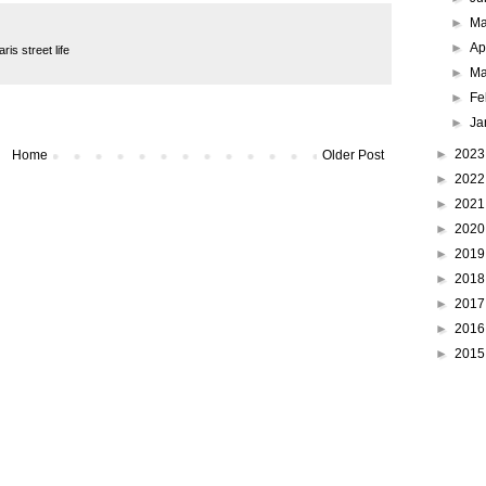
►
M
►
Ap
aris street life
►
Ma
►
Fe
►
Ja
►
202
Home
Older Post
►
202
►
202
►
202
►
201
►
201
►
201
►
201
►
201