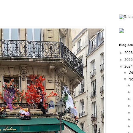
Blog Arc
►
202
►
202
▼
202
►
De
▼
No
►
►
►
►
►
►
►