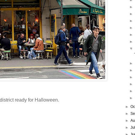
►
►
►
►
►
►
►
▼
►
►
►
►
►
►
district ready for Halloween.
►
Oc
►
Se
►
Au
►
Ju
►
Ju