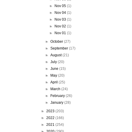
►
Nov 05
(1)
►
Nov 04
(1)
►
Nov 03
(1)
►
Nov 02
(1)
►
Nov 01
(1)
►
October
(27)
►
September
(17)
►
August
(21)
►
July
(20)
►
June
(15)
►
May
(20)
►
April
(25)
►
March
(24)
►
February
(26)
►
January
(28)
►
2023
(203)
►
2022
(166)
►
2021
(254)
►
2020
(290)