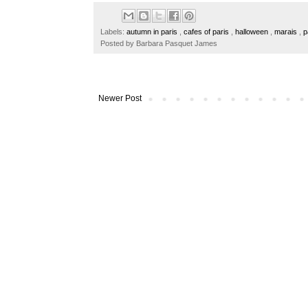
e
t
t
r
b
t
e
e
o
e
r
Labels:
autumn in paris
,
cafes of paris
,
halloween
,
marais
,
p
o
r
e
Posted by
Barbara Pasquet James
k
s
t
Newer Post