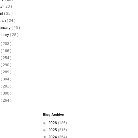
ay
( 20 )
ril
( 25 )
rch
( 24 )
bruary
( 26 )
nuary
( 28 )
3
( 203 )
2
( 166 )
1
( 254 )
0
( 290 )
9
( 289 )
8
( 304 )
7
( 291 )
6
( 300 )
5
( 264 )
Blog Archive
►
2026
(186)
►
2025
(315)
▼
2024
(264)