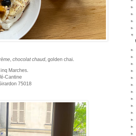
►
►
►
►
►
▼
►
►
crème
,
chocolat chaud
, golden chai.
►
inq Marches.
►
fé-Cantine
►
Girardon 75018
►
►
►
►
►
►
►
►