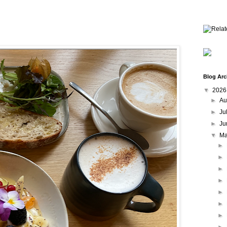
Blog Arc
▼
202
►
Au
►
Ju
►
Ju
▼
M
►
►
►
►
►
►
►