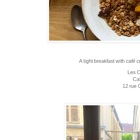
A light breakfast with
café 
Les C
Ca
12 rue 