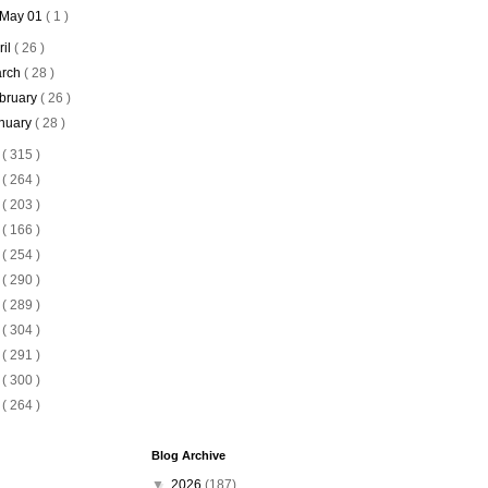
May 01
( 1 )
ril
( 26 )
rch
( 28 )
bruary
( 26 )
nuary
( 28 )
5
( 315 )
4
( 264 )
3
( 203 )
2
( 166 )
1
( 254 )
0
( 290 )
9
( 289 )
8
( 304 )
7
( 291 )
6
( 300 )
5
( 264 )
Blog Archive
▼
2026
(187)