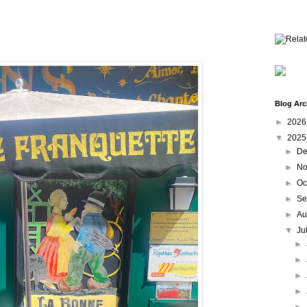
Blog Arc
►
202
▼
202
►
De
►
No
►
Oc
►
Se
►
Au
▼
Ju
►
►
►
►