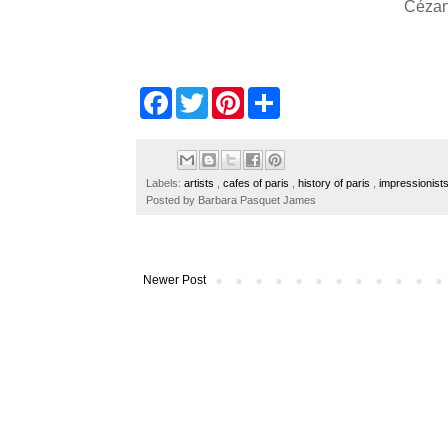
Cézan
F
T
P
S
a
w
i
h
c
i
n
a
e
t
t
r
b
t
e
e
o
e
r
Labels:
artists
,
cafes of paris
,
history of paris
,
impressionist
o
r
e
Posted by
Barbara Pasquet James
k
s
t
Newer Post