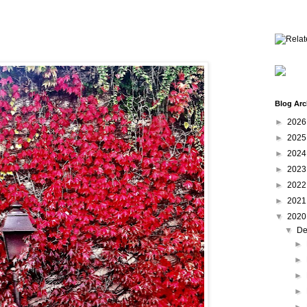
Blog Arc
►
202
►
202
►
202
►
202
►
202
►
202
▼
202
▼
De
►
►
►
►