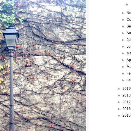
►
►
No
►
Oc
►
Se
►
Au
►
Ju
►
Ju
►
M
►
Ap
►
Ma
►
Fe
►
Ja
►
201
►
201
►
201
►
201
►
201