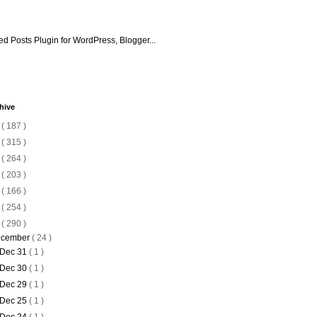
hive
6
( 187 )
5
( 315 )
4
( 264 )
3
( 203 )
2
( 166 )
1
( 254 )
0
( 290 )
cember
( 24 )
Dec 31
( 1 )
Dec 30
( 1 )
Dec 29
( 1 )
Dec 25
( 1 )