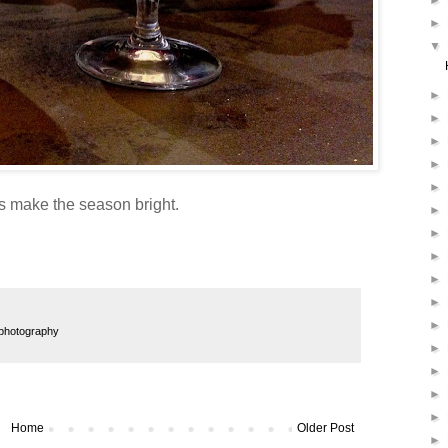
►
►
▼
►
►
►
►
►
s make the season bright.
►
►
►
►
►
►
photography
►
►
►
►
Home
Older Post
►