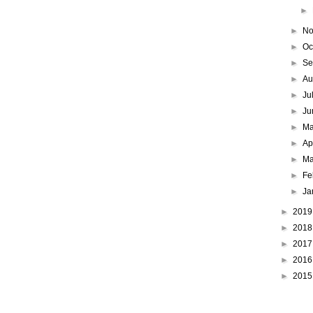
►
►
No
►
Oc
►
Se
►
Au
►
Ju
►
Ju
►
M
►
Ap
►
Ma
►
Fe
►
Ja
►
201
►
201
►
201
►
201
►
201