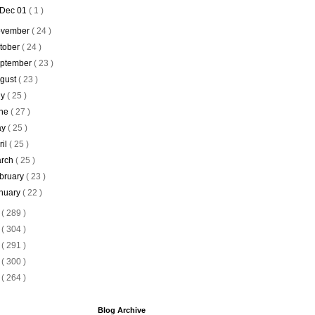
Dec 01
( 1 )
vember
( 24 )
tober
( 24 )
ptember
( 23 )
gust
( 23 )
ly
( 25 )
ne
( 27 )
ay
( 25 )
ril
( 25 )
rch
( 25 )
bruary
( 23 )
nuary
( 22 )
9
( 289 )
8
( 304 )
7
( 291 )
6
( 300 )
5
( 264 )
Blog Archive