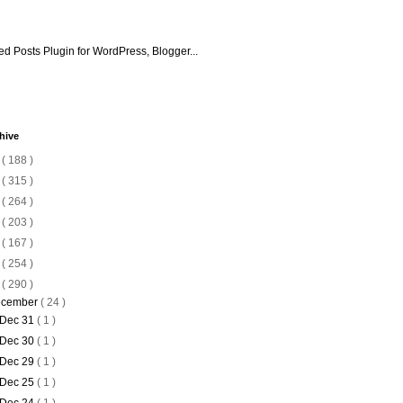
hive
6
( 188 )
5
( 315 )
4
( 264 )
3
( 203 )
2
( 167 )
1
( 254 )
0
( 290 )
cember
( 24 )
Dec 31
( 1 )
Dec 30
( 1 )
Dec 29
( 1 )
Dec 25
( 1 )