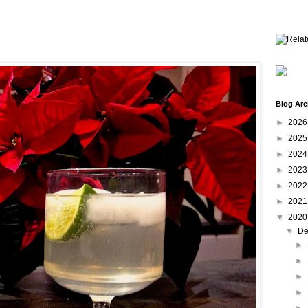
Blog Arc
►
202
►
202
►
202
►
202
►
202
►
202
▼
202
▼
De
►
►
►
►