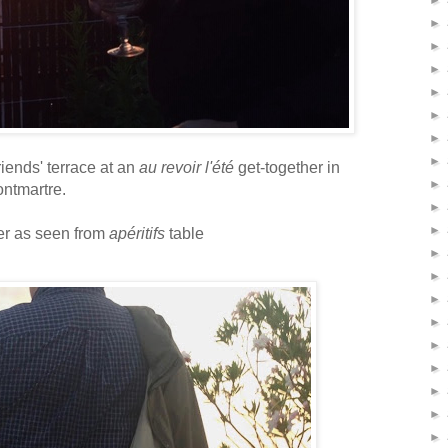
►
►
►
►
►
►
►
►
iends' terrace at an
au
revoir l'été
get-together in
►
ntmartre.
►
►
er as seen from
apéritifs
table
►
►
►
►
►
►
►
►
►