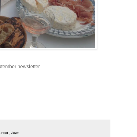
ptember newsletter
unset
,
views