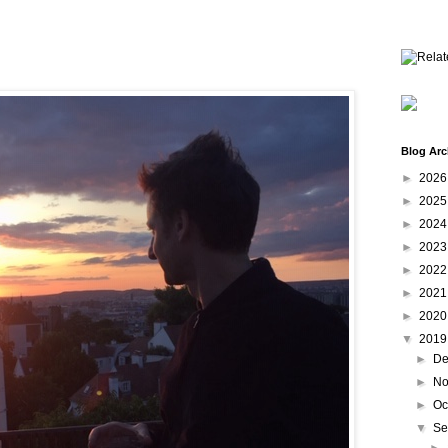
Blog Arc
►
202
►
202
►
202
►
202
►
202
►
202
►
202
▼
201
►
De
►
No
►
Oc
▼
Se