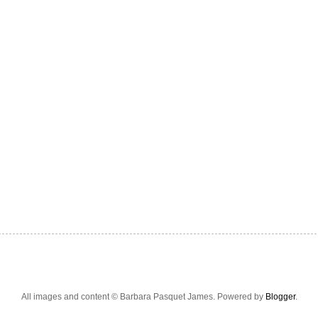
All images and content © Barbara Pasquet James. Powered by
Blogger
.