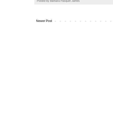
Posted by
Barbara Pasquet James
k
s
t
Newer Post