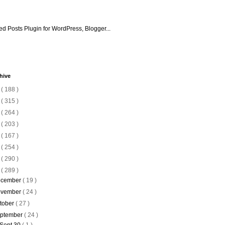
hive
6
( 188 )
5
( 315 )
4
( 264 )
3
( 203 )
2
( 167 )
1
( 254 )
0
( 290 )
9
( 289 )
cember
( 19 )
vember
( 24 )
tober
( 27 )
ptember
( 24 )