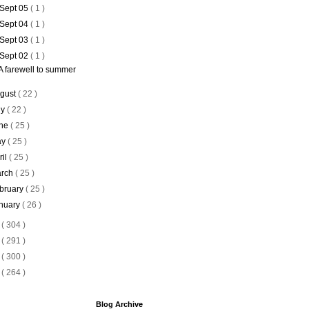
Sept 05
( 1 )
Sept 04
( 1 )
Sept 03
( 1 )
Sept 02
( 1 )
A farewell to summer
gust
( 22 )
ly
( 22 )
ne
( 25 )
ay
( 25 )
ril
( 25 )
rch
( 25 )
bruary
( 25 )
nuary
( 26 )
8
( 304 )
7
( 291 )
6
( 300 )
5
( 264 )
Blog Archive