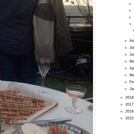
►
►
►
▼
►
Au
►
Ju
►
Ju
►
M
►
Ap
►
Ma
►
Fe
►
Ja
►
201
►
201
►
201
►
201