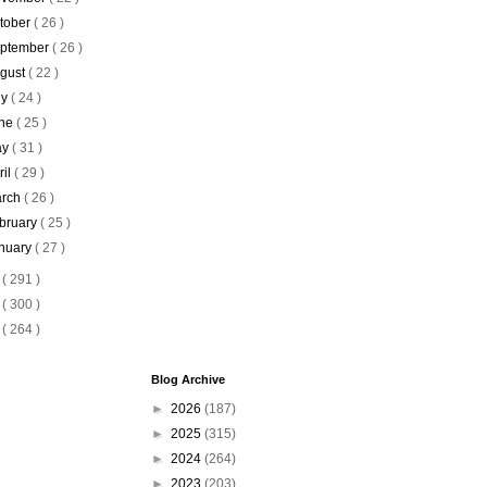
tober
( 26 )
ptember
( 26 )
gust
( 22 )
ly
( 24 )
ne
( 25 )
ay
( 31 )
ril
( 29 )
rch
( 26 )
bruary
( 25 )
nuary
( 27 )
7
( 291 )
6
( 300 )
5
( 264 )
Blog Archive
►
2026
(187)
►
2025
(315)
►
2024
(264)
►
2023
(203)