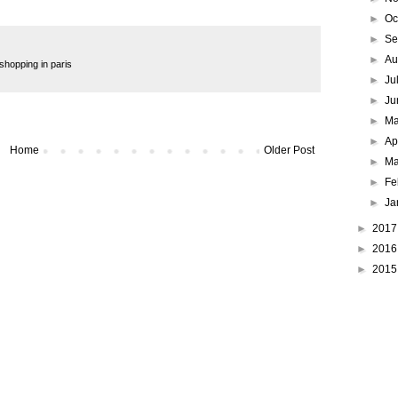
►
Oc
►
Se
►
Au
shopping in paris
►
Ju
►
Ju
►
M
►
Ap
Home
Older Post
►
Ma
►
Fe
►
Ja
►
201
►
201
►
201