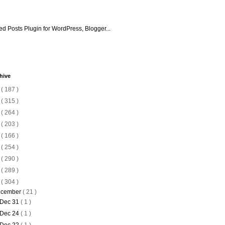
hive
6
( 187 )
5
( 315 )
4
( 264 )
3
( 203 )
2
( 166 )
1
( 254 )
0
( 290 )
9
( 289 )
8
( 304 )
cember
( 21 )
Dec 31
( 1 )
Dec 24
( 1 )