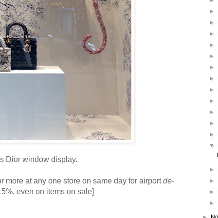
►
►
►
►
►
►
►
►
►
►
►
►
►
▼
s Dior window display.
►
or more at any one store on same day for airport
de-
►
15%, even on items on sale]
►
►
►
No