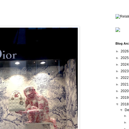
Blog Arc
►
202
►
202
►
202
►
202
►
202
►
202
►
202
►
201
▼
201
▼
De
►
►