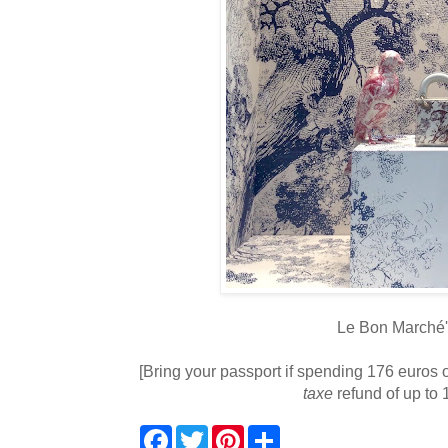
Le Bon Marché'
[Bring your passport if spending 176 euros 
taxe
refund of up to 
F
T
P
S