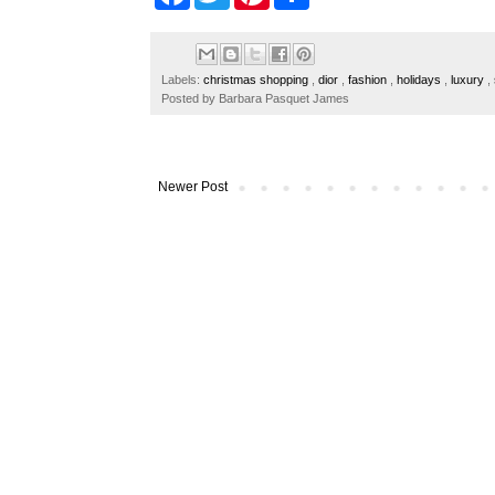
a
w
i
h
c
i
n
a
e
t
t
r
b
t
e
e
o
e
r
Labels:
christmas shopping
,
dior
,
fashion
,
holidays
,
luxury
,
o
r
e
Posted by
Barbara Pasquet James
k
s
t
Newer Post