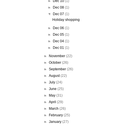
►
Dec 10
(1)
►
Dec 08
(1)
▼
Dec 07
(1)
Holiday shopping
►
Dec 06
(1)
►
Dec 05
(1)
►
Dec 04
(1)
►
Dec 01
(1)
►
November
(22)
►
October
(26)
►
September
(26)
►
August
(22)
►
July
(24)
►
June
(25)
►
May
(31)
►
April
(29)
►
March
(26)
►
February
(25)
►
January
(27)