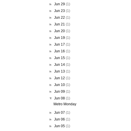
►
Jun 29
(1)
►
Jun 23
(1)
►
Jun 22
(1)
►
Jun 21
(1)
►
Jun 20
(1)
►
Jun 19
(1)
►
Jun 17
(1)
►
Jun 16
(1)
►
Jun 15
(1)
►
Jun 14
(1)
►
Jun 13
(1)
►
Jun 12
(1)
►
Jun 10
(1)
►
Jun 09
(1)
▼
Jun 08
(1)
Metro Monday
►
Jun 07
(1)
►
Jun 06
(1)
►
Jun 05
(1)