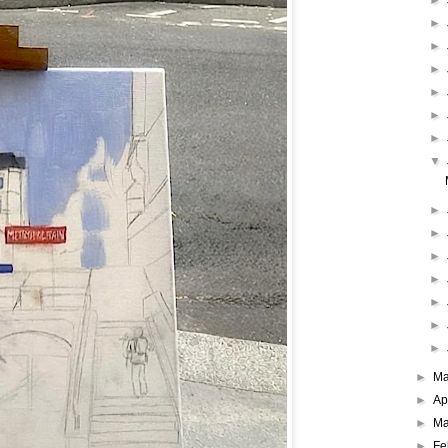
►
►
►
►
►
►
►
▼
►
►
►
►
►
►
►
►
M
►
Ap
►
Ma
►
Fe