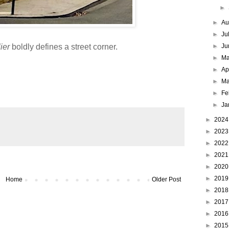
►
►
Au
►
Ju
lier
boldly defines a street corner.
►
Ju
►
M
►
Ap
►
Ma
►
Fe
►
Ja
►
202
►
202
►
202
►
202
►
202
►
201
Home
Older Post
►
201
►
201
►
201
►
201