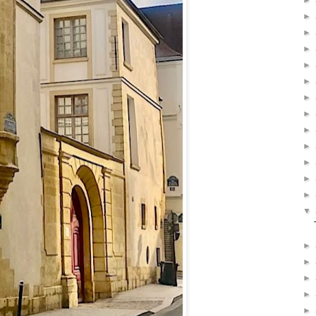
►
►
►
►
►
►
►
►
►
►
►
►
►
▼
►
►
►
►
►