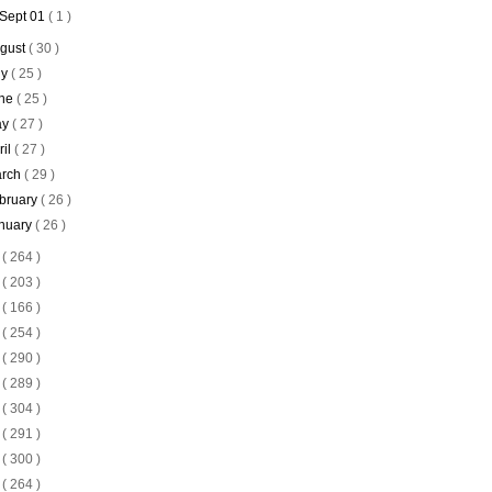
Sept 01
( 1 )
gust
( 30 )
ly
( 25 )
ne
( 25 )
ay
( 27 )
ril
( 27 )
rch
( 29 )
bruary
( 26 )
nuary
( 26 )
4
( 264 )
3
( 203 )
2
( 166 )
1
( 254 )
0
( 290 )
9
( 289 )
8
( 304 )
7
( 291 )
6
( 300 )
5
( 264 )