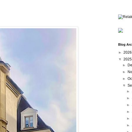
Blog Arc
►
202
▼
202
►
De
►
No
►
Oc
▼
Se
►
►
►
►
►
►