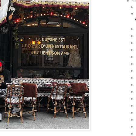
▼
Fe
►
▼
►
►
►
►
►
►
►
►
►
►
►
►
►
►
►
►