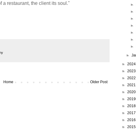
 a restaurant, the client its soul."
►
►
►
►
►
►
►
hy
►
Ja
►
202
►
202
►
202
Home
Older Post
►
202
►
202
►
201
►
201
►
201
►
201
►
201