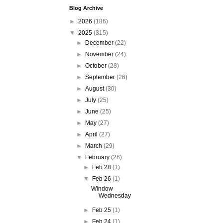
Blog Archive
►
2026
(186)
▼
2025
(315)
►
December
(22)
►
November
(24)
►
October
(28)
►
September
(26)
►
August
(30)
►
July
(25)
►
June
(25)
►
May
(27)
►
April
(27)
►
March
(29)
▼
February
(26)
►
Feb 28
(1)
▼
Feb 26
(1)
Window
Wednesday
►
Feb 25
(1)
►
Feb 24
(1)