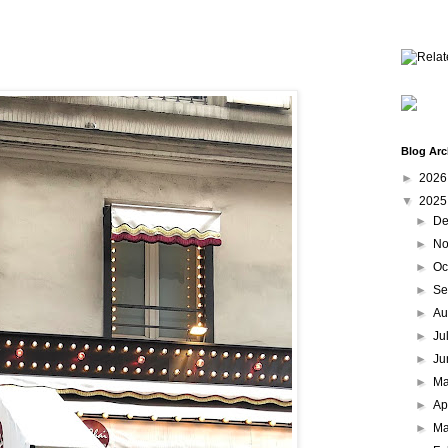
Blog Arc
►
202
▼
202
►
De
►
No
►
Oc
►
Se
►
Au
►
Ju
►
Ju
►
M
►
Ap
►
Ma