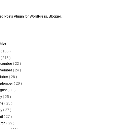
hive
6
( 186 )
5
( 315 )
cember
( 22 )
vember
( 24 )
tober
( 28 )
ptember
( 26 )
gust
( 30 )
ly
( 25 )
ne
( 25 )
ay
( 27 )
ril
( 27 )
rch
( 29 )