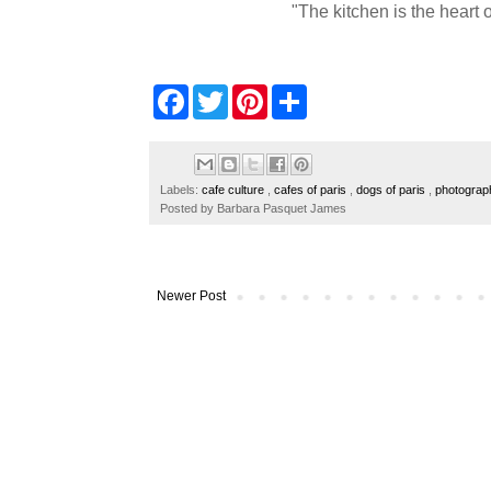
"The kitchen is the heart of
F
T
P
S
a
w
i
h
c
i
n
a
e
t
t
r
b
t
e
e
o
e
r
Labels:
cafe culture
,
cafes of paris
,
dogs of paris
,
photograp
o
r
e
Posted by
Barbara Pasquet James
k
s
t
Newer Post