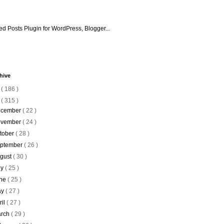
hive
6
( 186 )
5
( 315 )
cember
( 22 )
vember
( 24 )
tober
( 28 )
ptember
( 26 )
gust
( 30 )
ly
( 25 )
ne
( 25 )
ay
( 27 )
ril
( 27 )
rch
( 29 )