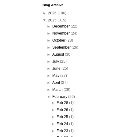
Blog Archive
►
2026
(186)
▼
2025
(315)
►
December
(22)
►
November
(24)
►
October
(28)
►
September
(26)
►
August
(30)
►
July
(25)
►
June
(25)
►
May
(27)
►
April
(27)
►
March
(29)
▼
February
(26)
►
Feb 28
(1)
►
Feb 26
(1)
►
Feb 25
(1)
►
Feb 24
(1)
►
Feb 23
(1)