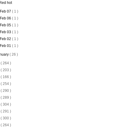
Red hot
Feb 07
( 1 )
Feb 06
( 1 )
Feb 05
( 1 )
Feb 03
( 1 )
Feb 02
( 1 )
Feb 01
( 1 )
nuary
( 26 )
4
( 264 )
3
( 203 )
2
( 166 )
1
( 254 )
0
( 290 )
9
( 289 )
8
( 304 )
7
( 291 )
6
( 300 )
5
( 264 )