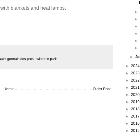
 with blankets and heat lamps.
►
►
►
►
►
►
►
Ja
saint germain des pres
,
winter in paris
►
202
►
202
►
202
►
202
Home
Older Post
►
202
►
201
►
201
►
201
►
201
►
201