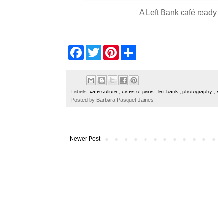
A Left Bank café ready
F
T
P
S
a
w
i
h
c
i
n
a
e
t
t
r
b
t
e
e
o
e
r
Labels:
cafe culture
,
cafes of paris
,
left bank
,
photography
,
o
r
e
Posted by
Barbara Pasquet James
k
s
t
Newer Post