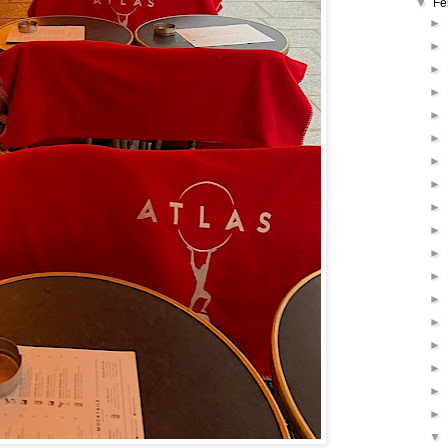
▼
Fe
►
►
►
►
►
►
►
►
►
►
►
►
►
►
►
►
►
►
▼