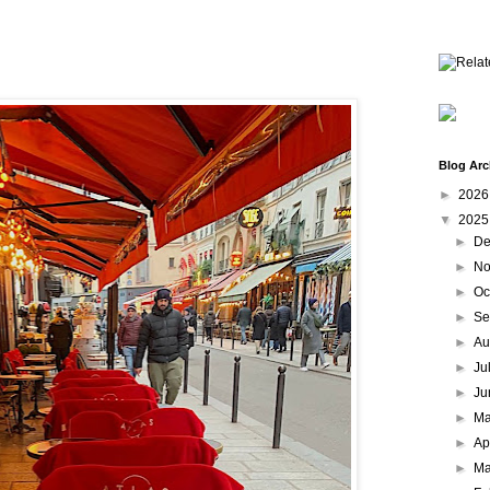
Blog Arc
►
202
▼
202
►
De
►
No
►
Oc
►
Se
►
Au
►
Ju
►
Ju
►
M
►
Ap
►
Ma