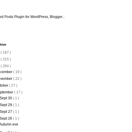
hive
6
( 187 )
5
( 315 )
4
( 264 )
cember
( 19 )
vember
( 22 )
tober
( 27 )
ptember
( 17 )
Sept 30
( 1 )
Sept 29
( 1 )
Sept 27
( 1 )
Sept 26
( 1 )
Autumn eve