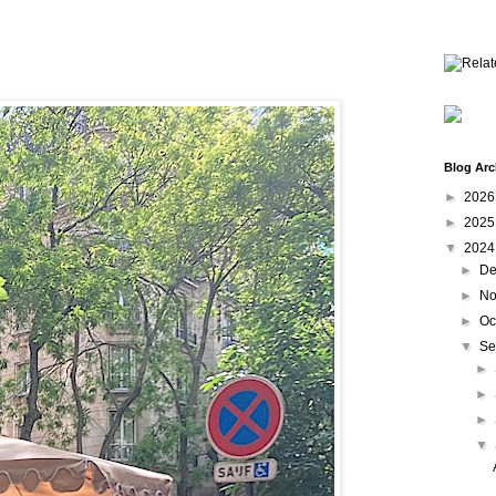
Blog Arc
►
202
►
202
▼
202
►
De
►
No
►
Oc
▼
Se
►
►
►
▼