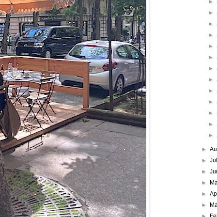
►
►
►
►
►
►
►
►
►
►
►
►
►
►
Au
►
Ju
►
Ju
►
M
►
Ap
►
Ma
►
Fe