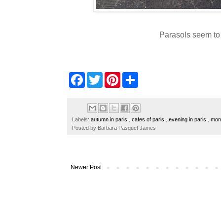
Parasols seem to 
F
T
P
S
a
w
i
h
c
i
n
a
e
t
t
r
b
t
e
e
o
e
r
Labels:
autumn in paris
,
cafes of paris
,
evening in paris
,
mon
o
r
e
Posted by
Barbara Pasquet James
k
s
t
Newer Post