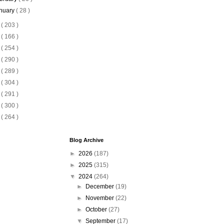
nuary
( 28 )
3
( 203 )
2
( 166 )
1
( 254 )
0
( 290 )
9
( 289 )
8
( 304 )
7
( 291 )
6
( 300 )
5
( 264 )
Blog Archive
►
2026
(187)
►
2025
(315)
▼
2024
(264)
►
December
(19)
►
November
(22)
►
October
(27)
▼
September
(17)