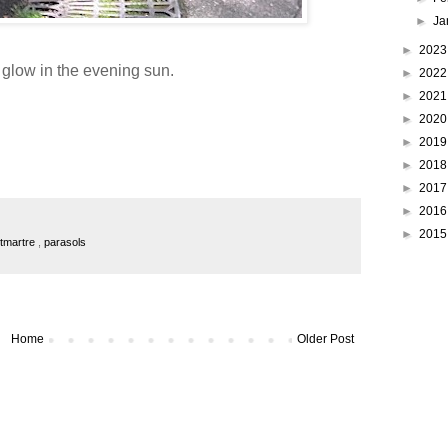
►
Ja
►
202
glow in the evening sun.
►
202
►
202
►
202
►
201
►
201
►
201
►
201
►
201
tmartre
,
parasols
Home
Older Post