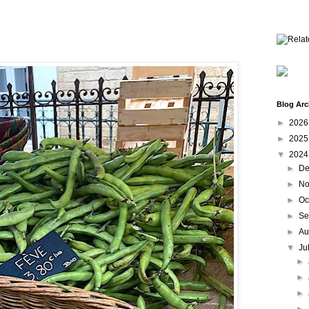
Blog Arc
►
202
►
202
▼
202
►
De
►
No
►
Oc
►
Se
►
Au
▼
Ju
►
►
►