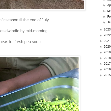
►
Ap
►
Ma
►
Fe
ois
season til the end of July.
►
Ja
►
202
ies dwindle by mid-morning
►
202
►
202
peas for fresh pea soup
►
202
►
201
►
201
►
201
►
201
►
201