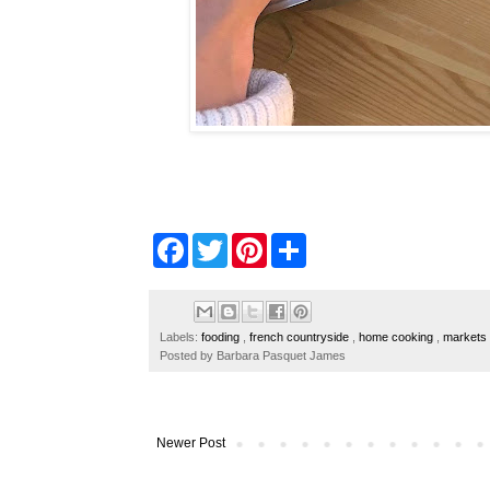
F
T
P
S
a
w
i
h
c
i
n
a
e
t
t
r
b
t
e
e
o
e
r
Labels:
fooding
,
french countryside
,
home cooking
,
markets
o
r
e
Posted by
Barbara Pasquet James
k
s
t
Newer Post