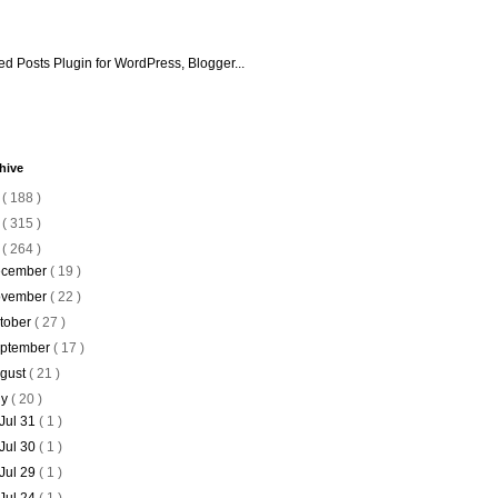
hive
6
( 188 )
5
( 315 )
4
( 264 )
cember
( 19 )
vember
( 22 )
tober
( 27 )
ptember
( 17 )
gust
( 21 )
ly
( 20 )
Jul 31
( 1 )
Jul 30
( 1 )
Jul 29
( 1 )