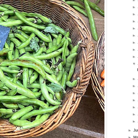
►
►
►
►
►
►
►
►
►
▼
►
►
►
►
►
►
►
►
Ju
►
M