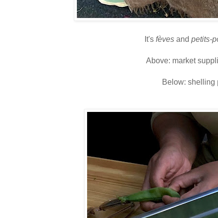
It's
fèves
and
petits-p
Above: market suppl
Below: shelling 