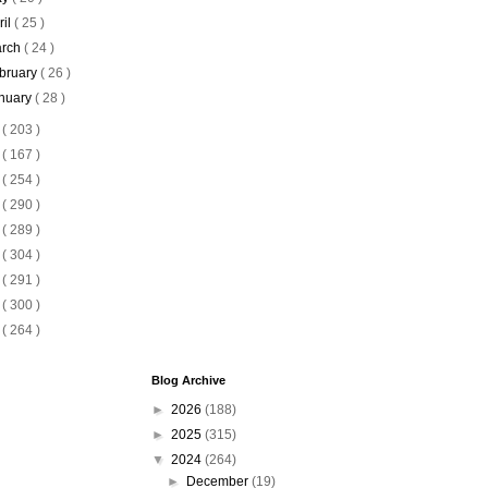
ril
( 25 )
rch
( 24 )
bruary
( 26 )
nuary
( 28 )
3
( 203 )
2
( 167 )
1
( 254 )
0
( 290 )
9
( 289 )
8
( 304 )
7
( 291 )
6
( 300 )
5
( 264 )
Blog Archive
►
2026
(188)
►
2025
(315)
▼
2024
(264)
►
December
(19)