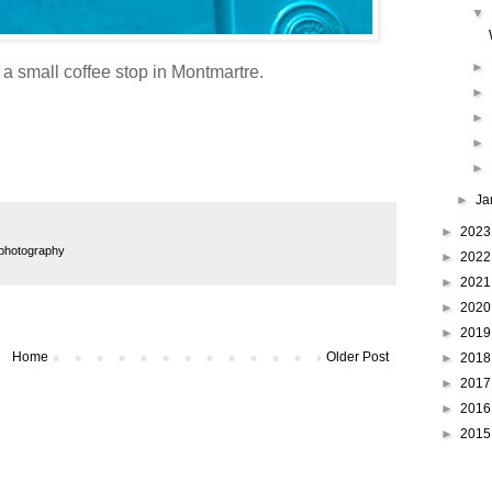
▼
►
a small coffee stop in Montmartre.
►
►
►
►
►
Ja
►
202
photography
►
202
►
202
►
202
►
201
Home
Older Post
►
201
►
201
►
201
►
201