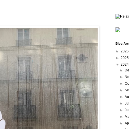
Blog Arc
►
202
►
202
▼
202
►
De
►
No
►
Oc
►
Se
►
Au
►
Ju
►
Ju
►
M
►
Ap