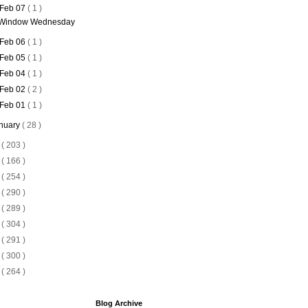
Feb 07
( 1 )
Window Wednesday
Feb 06
( 1 )
Feb 05
( 1 )
Feb 04
( 1 )
Feb 02
( 2 )
Feb 01
( 1 )
nuary
( 28 )
3
( 203 )
2
( 166 )
1
( 254 )
0
( 290 )
9
( 289 )
8
( 304 )
7
( 291 )
6
( 300 )
5
( 264 )
Blog Archive