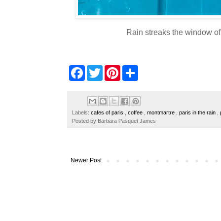
Rain streaks the window of 
F
T
P
S
a
w
i
h
c
i
n
a
e
t
t
r
b
t
e
e
o
e
r
Labels:
cafes of paris
,
coffee
,
montmartre
,
paris in the rain
,
o
r
e
Posted by
Barbara Pasquet James
k
s
t
Newer Post