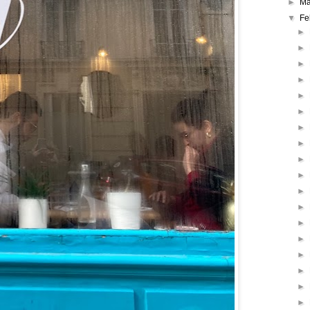
►
Ma
▼
Fe
►
►
►
►
►
►
►
►
►
►
►
►
►
►
►
►
►
►