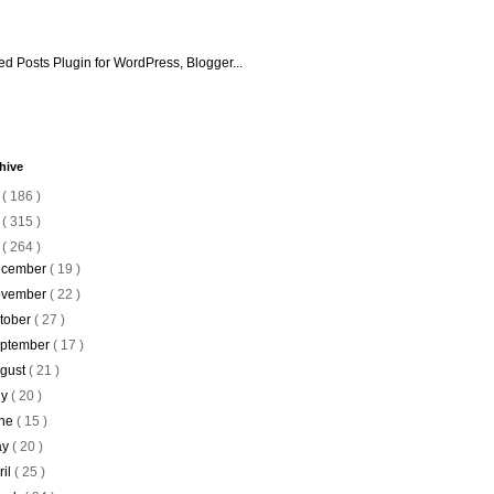
hive
6
( 186 )
5
( 315 )
4
( 264 )
cember
( 19 )
vember
( 22 )
tober
( 27 )
ptember
( 17 )
gust
( 21 )
ly
( 20 )
ne
( 15 )
ay
( 20 )
ril
( 25 )