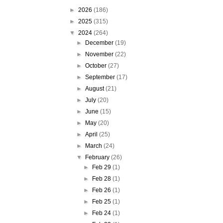
►
2026
(186)
►
2025
(315)
▼
2024
(264)
►
December
(19)
►
November
(22)
►
October
(27)
►
September
(17)
►
August
(21)
►
July
(20)
►
June
(15)
►
May
(20)
►
April
(25)
►
March
(24)
▼
February
(26)
►
Feb 29
(1)
►
Feb 28
(1)
►
Feb 26
(1)
►
Feb 25
(1)
►
Feb 24
(1)