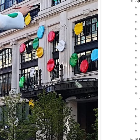
▼
Ap
►
►
►
►
►
►
►
►
►
►
►
►
▼
►
►
►
►
►
Ma