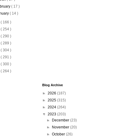
bruary
( 17 )
nuary
( 14 )
2
( 166 )
1
( 254 )
0
( 290 )
9
( 289 )
8
( 304 )
7
( 291 )
6
( 300 )
5
( 264 )
Blog Archive
►
2026
(187)
►
2025
(315)
►
2024
(264)
▼
2023
(203)
►
December
(23)
►
November
(20)
►
October
(26)