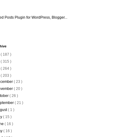
hive
6
( 187 )
5
( 315 )
4
( 264 )
3
( 203 )
cember
( 23 )
vember
( 20 )
tober
( 26 )
ptember
( 21 )
gust
( 1 )
ly
( 15 )
ne
( 16 )
ay
( 16 )