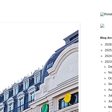
Blog Arc
►
202
►
202
►
202
▼
202
►
De
►
No
►
Oc
►
Se
►
Au
►
Ju
►
Ju
►
M