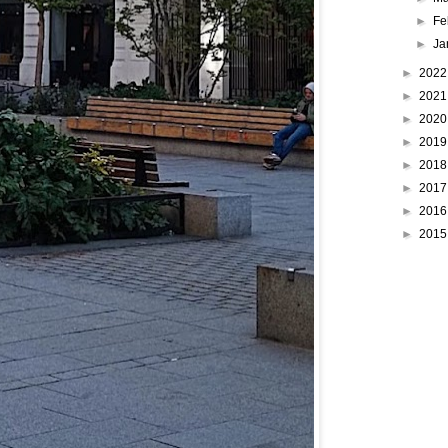
►
Fe
►
Ja
►
202
►
202
►
202
►
201
►
201
►
201
►
201
►
201