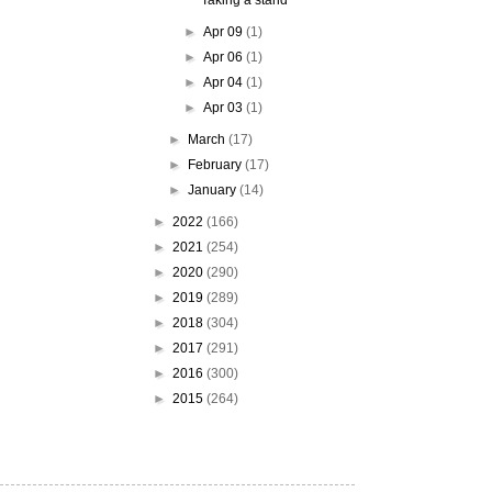
Taking a stand
►
Apr 09
(1)
►
Apr 06
(1)
►
Apr 04
(1)
►
Apr 03
(1)
►
March
(17)
►
February
(17)
►
January
(14)
►
2022
(166)
►
2021
(254)
►
2020
(290)
►
2019
(289)
►
2018
(304)
►
2017
(291)
►
2016
(300)
►
2015
(264)