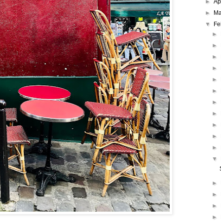
►
Ap
►
Ma
▼
Fe
►
►
►
►
►
►
►
►
►
►
►
▼
►
►
►
►