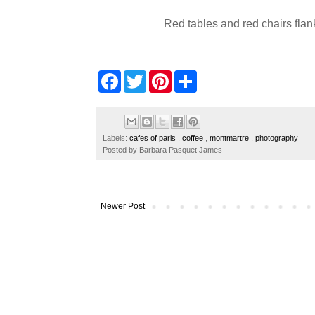
Red tables and red chairs flan
F
T
P
S
a
w
i
h
c
i
n
a
e
t
t
r
b
t
e
e
o
e
r
Labels:
cafes of paris
,
coffee
,
montmartre
,
photography
o
r
e
Posted by
Barbara Pasquet James
k
s
t
Newer Post