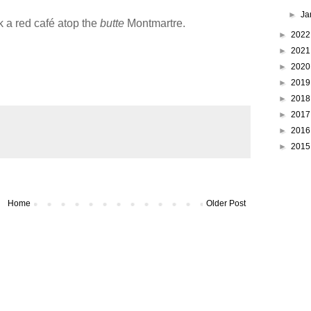
►
Ja
k a red café atop the
butte
Montmartre.
►
202
►
202
►
202
►
201
►
201
►
201
►
201
►
201
Home
Older Post