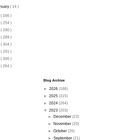
nuary
( 14 )
2
( 166 )
1
( 254 )
0
( 290 )
9
( 289 )
8
( 304 )
7
( 291 )
6
( 300 )
5
( 264 )
Blog Archive
►
2026
(186)
►
2025
(315)
►
2024
(264)
▼
2023
(203)
►
December
(23)
►
November
(20)
►
October
(26)
►
September
(21)