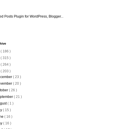
hive
6
( 186 )
5
( 315 )
4
( 264 )
3
( 203 )
cember
( 23 )
vember
( 20 )
tober
( 26 )
ptember
( 21 )
gust
( 1 )
ly
( 15 )
ne
( 16 )
ay
( 16 )