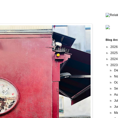
Blog Arc
►
202
►
202
►
202
▼
202
►
De
►
No
►
Oc
►
Se
►
Au
►
Ju
►
Ju
►
M