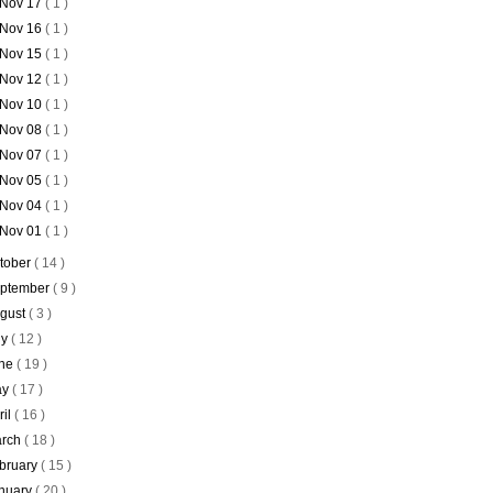
Nov 17
( 1 )
Nov 16
( 1 )
Nov 15
( 1 )
Nov 12
( 1 )
Nov 10
( 1 )
Nov 08
( 1 )
Nov 07
( 1 )
Nov 05
( 1 )
Nov 04
( 1 )
Nov 01
( 1 )
tober
( 14 )
ptember
( 9 )
gust
( 3 )
ly
( 12 )
ne
( 19 )
ay
( 17 )
ril
( 16 )
rch
( 18 )
bruary
( 15 )
nuary
( 20 )