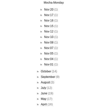
Mocha Monday
►
Nov 20
(1)
►
Nov 17
(1)
►
Nov 16
(1)
►
Nov 15
(1)
►
Nov 12
(1)
►
Nov 10
(1)
►
Nov 08
(1)
►
Nov 07
(1)
►
Nov 05
(1)
►
Nov 04
(1)
►
Nov 01
(1)
►
October
(14)
►
September
(9)
►
August
(3)
►
July
(12)
►
June
(19)
►
May
(17)
►
April
(16)