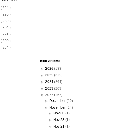
1
( 254 )
0
( 290 )
9
( 289 )
8
( 304 )
7
( 291 )
6
( 300 )
5
( 264 )
Blog Archive
►
2026
(188)
►
2025
(315)
►
2024
(264)
►
2023
(203)
▼
2022
(167)
►
December
(10)
▼
November
(14)
►
Nov 30
(1)
►
Nov 23
(1)
▼
Nov 21
(1)