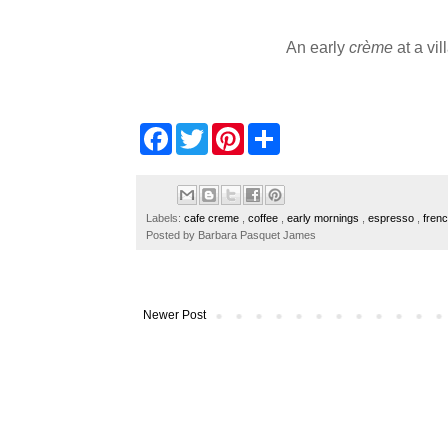
An early
crème
at a vi
F
T
P
S
a
w
i
h
c
i
n
a
e
t
t
r
b
t
e
e
o
e
r
Labels:
cafe creme
,
coffee
,
early mornings
,
espresso
,
fren
o
r
e
Posted by
Barbara Pasquet James
k
s
t
Newer Post