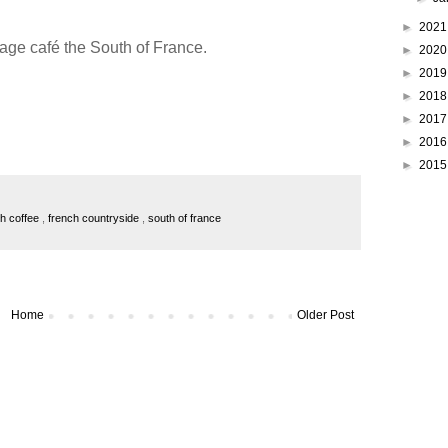
►
202
llage café the South of France.
►
202
►
201
►
201
►
201
►
201
►
201
ch coffee
,
french countryside
,
south of france
Home
Older Post