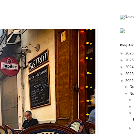
Blog Arc
►
202
►
202
►
202
►
202
▼
202
►
De
▼
No
►
►
▼
►