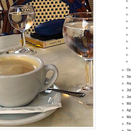
►
►
►
►
►
►
►
►
►
►
►
Oc
►
Se
►
Au
►
Ju
►
Ju
►
M
►
Ap
►
Ma
►
Fe
►
Ja