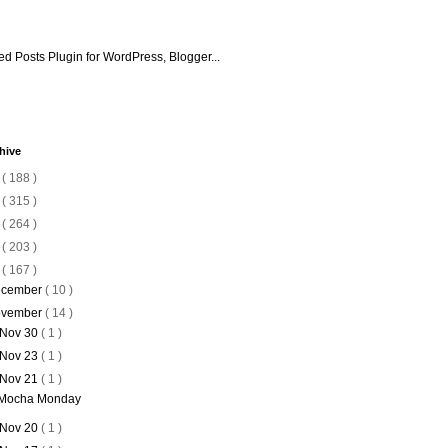
hive
6
( 188 )
5
( 315 )
4
( 264 )
3
( 203 )
2
( 167 )
cember
( 10 )
vember
( 14 )
Nov 30
( 1 )
Nov 23
( 1 )
Nov 21
( 1 )
Mocha Monday
Nov 20
( 1 )