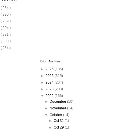
1
( 254 )
0
( 290 )
9
( 289 )
8
( 304 )
7
( 291 )
6
( 300 )
5
( 264 )
Blog Archive
►
2026
(185)
►
2025
(315)
►
2024
(264)
►
2023
(203)
▼
2022
(166)
►
December
(10)
►
November
(14)
▼
October
(14)
►
Oct 31
(1)
►
Oct 29
(1)