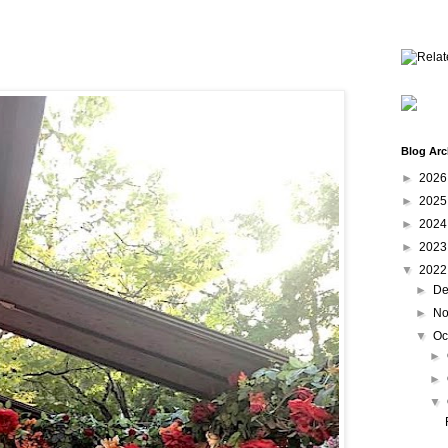
Blog Arc
►
202
►
202
►
202
►
202
▼
202
►
De
►
No
▼
Oc
►
►
▼