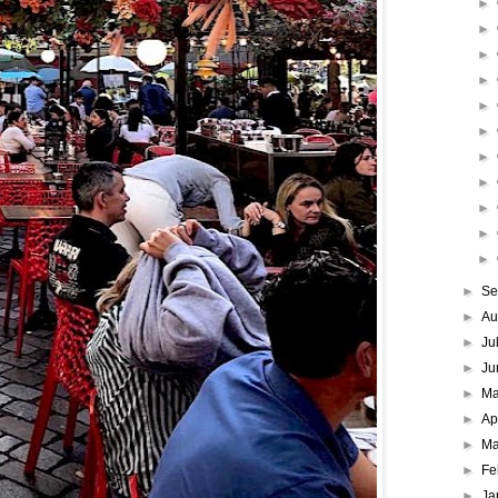
►
►
►
►
►
►
►
►
►
►
►
►
Se
►
Au
►
Ju
►
Ju
►
M
►
Ap
►
Ma
►
Fe
►
Ja