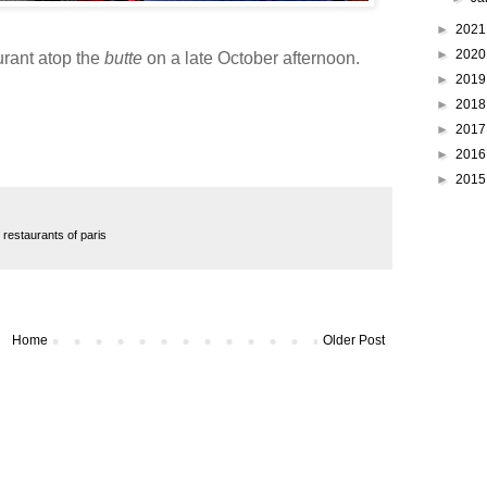
►
202
►
202
urant atop the
butte
on a late October afternoon.
►
201
►
201
►
201
►
201
►
201
,
restaurants of paris
Home
Older Post