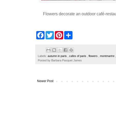
Flowers decorate an outdoor café-resta
F
T
P
S
a
w
i
h
c
i
n
a
e
t
t
r
b
t
e
e
o
e
r
Labels:
autumn in paris
,
cafes of paris
,
flowers
,
montmartre
o
r
e
Posted by
Barbara Pasquet James
k
s
t
Newer Post