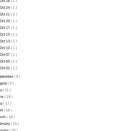
Oct 26
( 1 )
Oct 24
( 1 )
Oct 21
( 1 )
Oct 20
( 1 )
Oct 17
( 1 )
Oct 15
( 1 )
Oct 13
( 1 )
Oct 10
( 1 )
Oct 07
( 1 )
Oct 05
( 1 )
Oct 01
( 1 )
ptember
( 9 )
gust
( 3 )
ly
( 11 )
ne
( 19 )
ay
( 17 )
ril
( 16 )
rch
( 18 )
bruary
( 15 )
nuary
( 20 )