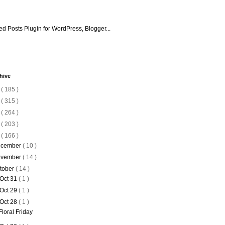
hive
6
( 185 )
5
( 315 )
4
( 264 )
3
( 203 )
2
( 166 )
cember
( 10 )
vember
( 14 )
tober
( 14 )
Oct 31
( 1 )
Oct 29
( 1 )
Oct 28
( 1 )
Floral Friday