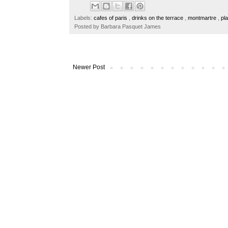
b
t
e
e
o
e
r
Labels:
cafes of paris
,
drinks on the terrace
,
montmartre
,
pl
o
r
e
Posted by
Barbara Pasquet James
k
s
t
Newer Post