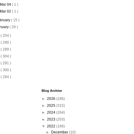
Mar 04
( 1 )
Mar 02
( 1 )
bruary
( 15 )
nuary
( 20 )
1
( 254 )
0
( 290 )
9
( 289 )
8
( 304 )
7
( 291 )
6
( 300 )
5
( 264 )
Blog Archive
►
2026
(186)
►
2025
(315)
►
2024
(264)
►
2023
(203)
▼
2022
(166)
►
December
(10)