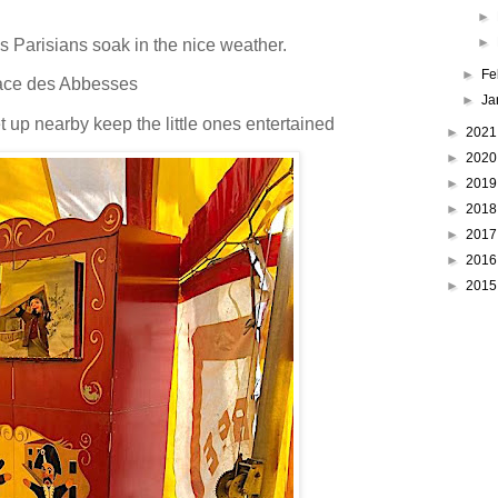
►
►
 Parisians soak in the nice weather.
►
Fe
ace des Abbesses
►
Ja
 up nearby keep the little ones entertained
►
202
►
202
►
201
►
201
►
201
►
201
►
201