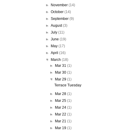
►
November
(14)
►
October
(14)
►
September
(9)
►
August
(3)
►
July
(11)
►
June
(19)
►
May
(17)
►
April
(16)
▼
March
(18)
►
Mar 31
(1)
►
Mar 30
(1)
▼
Mar 29
(1)
Terrace Tuesday
►
Mar 28
(1)
►
Mar 25
(1)
►
Mar 24
(1)
►
Mar 22
(1)
►
Mar 21
(1)
►
Mar 19
(1)