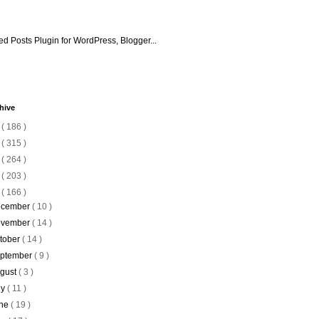
hive
6
( 186 )
5
( 315 )
4
( 264 )
3
( 203 )
2
( 166 )
cember
( 10 )
vember
( 14 )
tober
( 14 )
ptember
( 9 )
gust
( 3 )
ly
( 11 )
ne
( 19 )