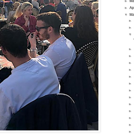
►
M
►
Ap
▼
Ma
►
►
▼
►
►
►
►
►
►
►
►
►
►
►
►
►