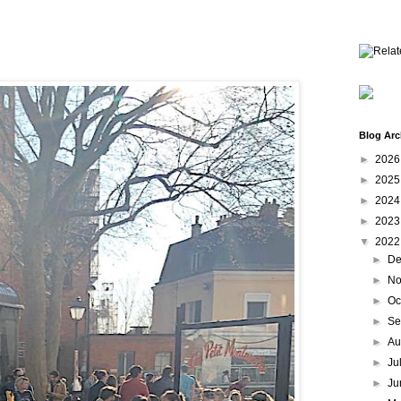
Blog Arc
►
202
►
202
►
202
►
202
▼
202
►
De
►
No
►
Oc
►
Se
►
Au
►
Ju
►
Ju