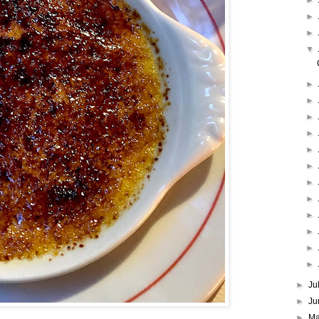
►
►
►
▼
►
►
►
►
►
►
►
►
►
►
►
►
►
Ju
►
Ju
►
M