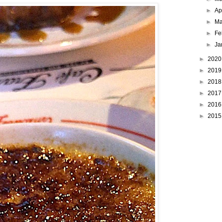
►
Ap
►
Ma
►
Fe
►
Ja
►
202
►
201
►
201
►
201
►
201
►
201