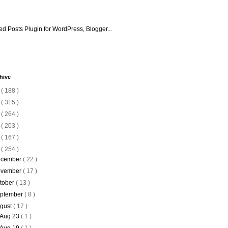
hive
6
( 188 )
5
( 315 )
4
( 264 )
3
( 203 )
2
( 167 )
1
( 254 )
cember
( 22 )
vember
( 17 )
tober
( 13 )
ptember
( 8 )
gust
( 17 )
Aug 23
( 1 )