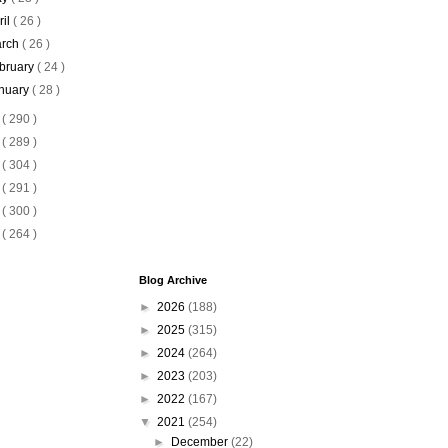
ril
( 26 )
rch
( 26 )
bruary
( 24 )
nuary
( 28 )
0
( 290 )
9
( 289 )
8
( 304 )
7
( 291 )
6
( 300 )
5
( 264 )
Blog Archive
►
2026
(188)
►
2025
(315)
►
2024
(264)
►
2023
(203)
►
2022
(167)
▼
2021
(254)
►
December
(22)