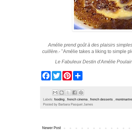
Amélie prend goût à des plaisirs simple
cuillère.
- "Amélie takes a liking to simple p
Le Fabuleux Destin d'Amélie Poulai
F
T
P
S
a
w
i
h
c
i
n
a
e
t
t
r
b
t
e
e
o
e
r
Labels:
fooding
,
french cinema
,
french desserts
,
montmartre
o
r
e
Posted by
Barbara Pasquet James
k
s
t
Newer Post