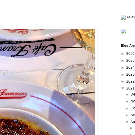
Blog Arc
►
202
►
202
►
202
►
202
►
202
▼
202
►
De
►
No
►
Oc
►
Se
▼
Au
►