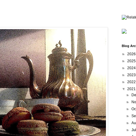
Blog Arc
►
202
►
202
►
202
►
202
►
202
▼
202
►
De
►
No
►
Oc
►
Se
►
Au
►
Ju