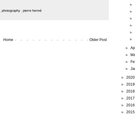
►
,
photography
,
pierre hermé
►
►
►
►
►
Home
Older Post
►
Ap
►
Ma
►
Fe
►
Ja
►
202
►
201
►
201
►
201
►
201
►
201