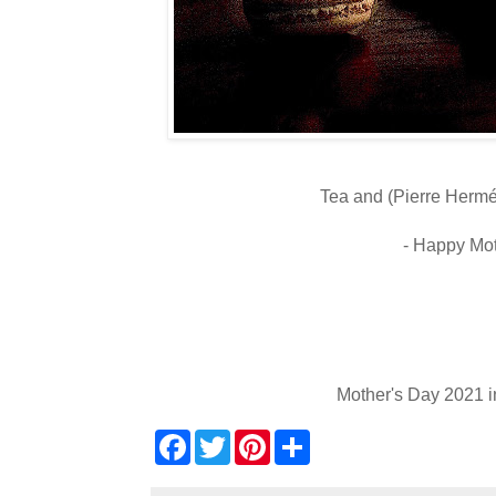
Tea and (Pierre Hermé
- Happy Mot
Mother's Day 2021 
F
T
P
S
a
w
i
h
c
i
n
a
e
t
t
r