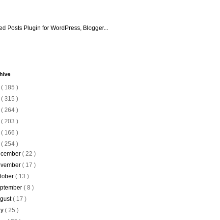
hive
6
( 185 )
5
( 315 )
4
( 264 )
3
( 203 )
2
( 166 )
1
( 254 )
cember
( 22 )
vember
( 17 )
tober
( 13 )
ptember
( 8 )
gust
( 17 )
ly
( 25 )