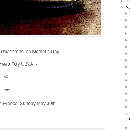
►
Ju
▼
M
►
►
►
►
►
►
) macarons, on Mother's Day.
►
►
her's Day U.S.A. -
►
►
🌹
►
►
***
►
►
in France: Sunday May 30th
►
▼
►