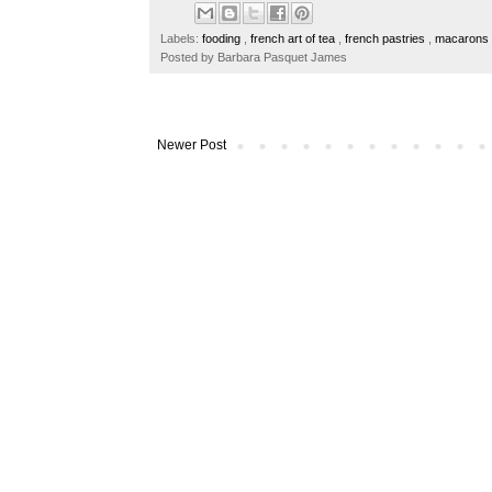
b
t
e
e
o
e
r
Labels:
fooding
,
french art of tea
,
french pastries
,
macarons
o
r
e
Posted by
Barbara Pasquet James
k
s
t
Newer Post