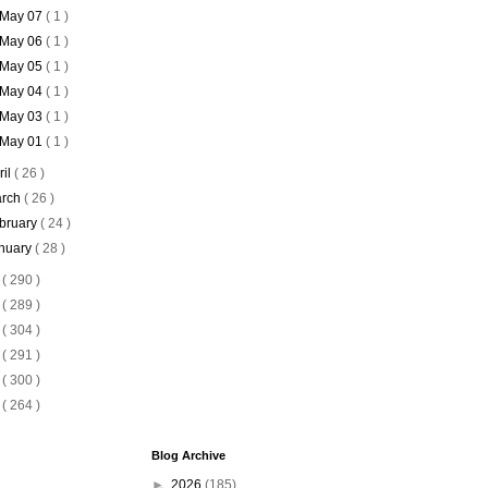
May 07
( 1 )
May 06
( 1 )
May 05
( 1 )
May 04
( 1 )
May 03
( 1 )
May 01
( 1 )
ril
( 26 )
rch
( 26 )
bruary
( 24 )
nuary
( 28 )
0
( 290 )
9
( 289 )
8
( 304 )
7
( 291 )
6
( 300 )
5
( 264 )
Blog Archive
►
2026
(185)