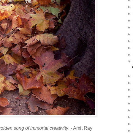
►
►
►
►
►
►
►
►
►
▼
►
►
►
►
►
►
►
►
olden song of immortal creativity
. - Amit Ray
►