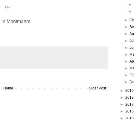
►
***
►
►
Oc
 in Montmartre
►
Se
►
Au
►
Ju
►
Ju
►
M
►
Ap
►
Ma
►
Fe
►
Ja
Home
Older Post
►
201
►
201
►
201
►
201
►
201