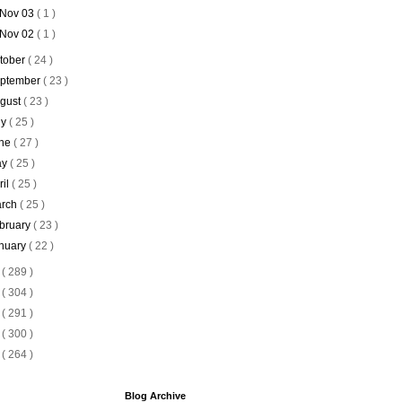
Nov 03
( 1 )
Nov 02
( 1 )
tober
( 24 )
ptember
( 23 )
gust
( 23 )
ly
( 25 )
ne
( 27 )
ay
( 25 )
ril
( 25 )
rch
( 25 )
bruary
( 23 )
nuary
( 22 )
9
( 289 )
8
( 304 )
7
( 291 )
6
( 300 )
5
( 264 )
Blog Archive