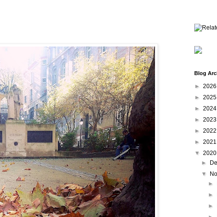
Blog Arc
►
202
►
202
►
202
►
202
►
202
►
202
▼
202
►
De
▼
No
►
►
►