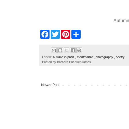
Autumn
F
T
P
S
a
w
i
h
c
i
n
a
e
t
t
r
b
t
e
e
o
e
r
Labels:
autumn in paris
,
montmartre
,
photography
,
poetry
o
r
e
Posted by
Barbara Pasquet James
k
s
t
Newer Post