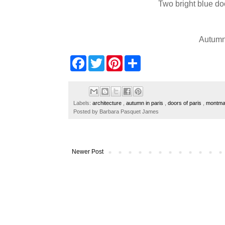
Two bright blue do
Autumn 
F
T
P
S
a
w
i
h
c
i
n
a
e
t
t
r
b
t
e
e
o
e
r
Labels:
architecture
,
autumn in paris
,
doors of paris
,
montma
o
r
e
Posted by
Barbara Pasquet James
k
s
t
Newer Post