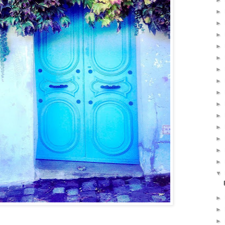
►
►
►
►
►
►
►
►
►
►
►
►
►
►
►
▼
►
►
►