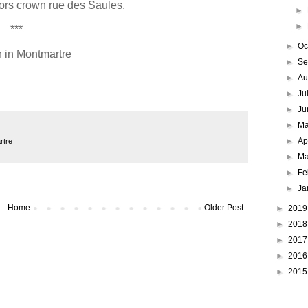
ors crown rue des Saules.
►
►
***
►
Oc
in Montmartre
►
Se
►
Au
►
Ju
►
Ju
►
M
►
Ap
rtre
►
Ma
►
Fe
►
Ja
Home
Older Post
►
201
►
201
►
201
►
201
►
201