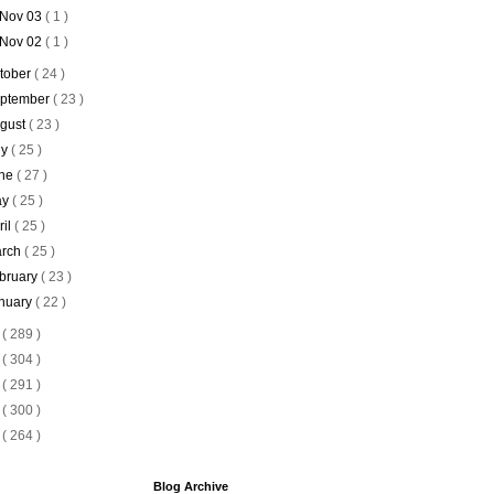
Nov 03
( 1 )
Nov 02
( 1 )
tober
( 24 )
ptember
( 23 )
gust
( 23 )
ly
( 25 )
ne
( 27 )
ay
( 25 )
ril
( 25 )
rch
( 25 )
bruary
( 23 )
nuary
( 22 )
9
( 289 )
8
( 304 )
7
( 291 )
6
( 300 )
5
( 264 )
Blog Archive