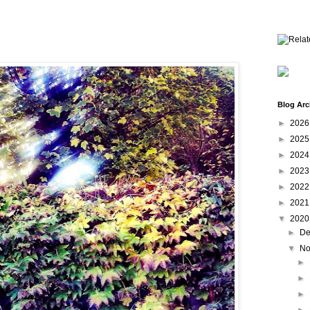
Blog Arc
►
202
►
202
►
202
►
202
►
202
►
202
▼
202
►
De
▼
No
►
►
►