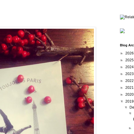
Blog Arc
►
202
►
202
►
202
►
202
►
202
►
202
►
202
▼
201
▼
De
▼
►