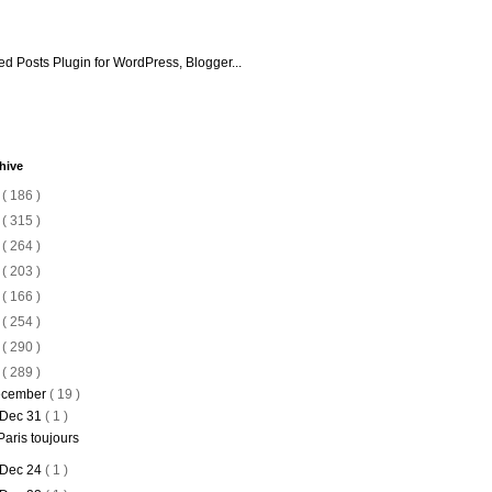
hive
6
( 186 )
5
( 315 )
4
( 264 )
3
( 203 )
2
( 166 )
1
( 254 )
0
( 290 )
9
( 289 )
cember
( 19 )
Dec 31
( 1 )
Paris toujours
Dec 24
( 1 )