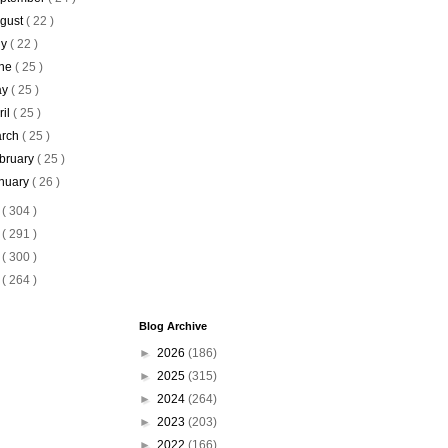
gust
( 22 )
ly
( 22 )
ne
( 25 )
ay
( 25 )
ril
( 25 )
rch
( 25 )
bruary
( 25 )
nuary
( 26 )
8
( 304 )
7
( 291 )
6
( 300 )
5
( 264 )
Blog Archive
►
2026
(186)
►
2025
(315)
►
2024
(264)
►
2023
(203)
►
2022
(166)