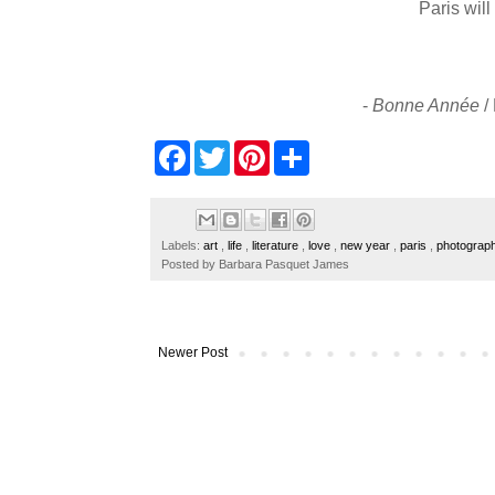
Paris will
-
Bonne Année
/
F
T
P
S
a
w
i
h
c
i
n
a
e
t
t
r
b
t
e
e
o
e
r
Labels:
art
,
life
,
literature
,
love
,
new year
,
paris
,
photograp
o
r
e
Posted by
Barbara Pasquet James
k
s
t
Newer Post