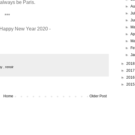
 always be Paris.
►
Au
►
Ju
***
►
Ju
►
M
 Happy New Year 2020 -
►
Ap
►
Ma
►
Fe
►
Ja
►
201
hy
,
renoir
►
201
►
201
►
201
Home
Older Post