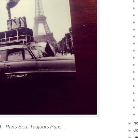
►
►
►
►
►
►
►
►
►
►
►
►
►
►
►
►
►
►
No
, "
Paris Sera Toujours Paris
":
►
Oc
►
Se