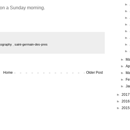
►
 on a Sunday morning.
►
►
►
►
►
►
tography
,
saint-germain-des-pres
►
►
M
►
Ap
Home
Older Post
►
Ma
►
Fe
►
Ja
►
201
►
201
►
201