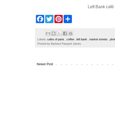
Left Bank café
F
T
P
S
a
w
i
h
c
i
n
a
e
t
t
r
b
t
e
e
o
e
r
Labels:
cafes of paris
,
coffee
,
left bank
,
market streets
,
pho
o
r
e
Posted by
Barbara Pasquet James
k
s
t
Newer Post