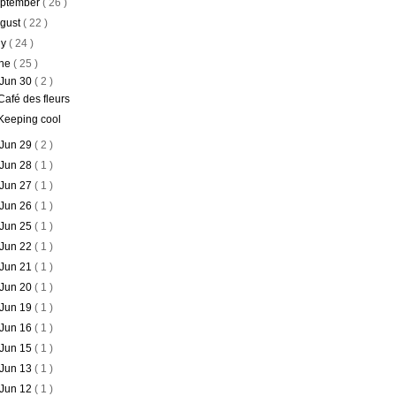
ptember
( 26 )
gust
( 22 )
ly
( 24 )
ne
( 25 )
Jun 30
( 2 )
Café des fleurs
Keeping cool
Jun 29
( 2 )
Jun 28
( 1 )
Jun 27
( 1 )
Jun 26
( 1 )
Jun 25
( 1 )
Jun 22
( 1 )
Jun 21
( 1 )
Jun 20
( 1 )
Jun 19
( 1 )
Jun 16
( 1 )
Jun 15
( 1 )
Jun 13
( 1 )
Jun 12
( 1 )