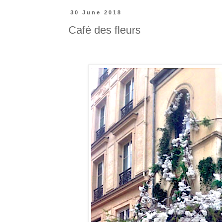
30 June 2018
Café des fleurs