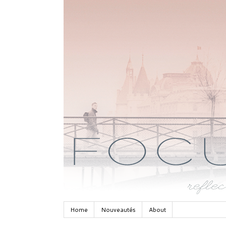
Home
Nouveautés
About