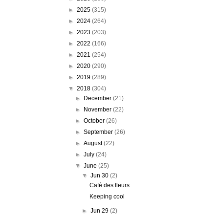
►
2025
(315)
►
2024
(264)
►
2023
(203)
►
2022
(166)
►
2021
(254)
►
2020
(290)
►
2019
(289)
▼
2018
(304)
►
December
(21)
►
November
(22)
►
October
(26)
►
September
(26)
►
August
(22)
►
July
(24)
▼
June
(25)
▼
Jun 30
(2)
Café des fleurs
Keeping cool
►
Jun 29
(2)