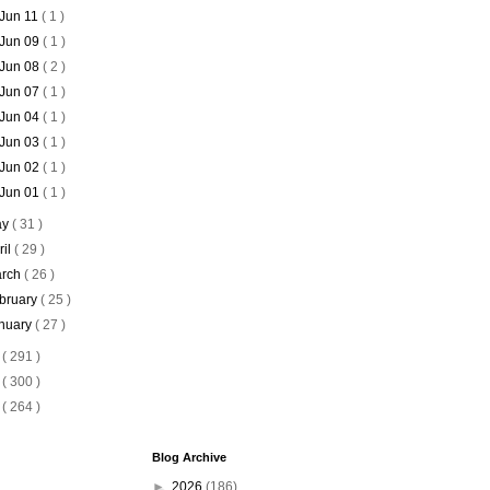
Jun 11
( 1 )
Jun 09
( 1 )
Jun 08
( 2 )
Jun 07
( 1 )
Jun 04
( 1 )
Jun 03
( 1 )
Jun 02
( 1 )
Jun 01
( 1 )
ay
( 31 )
ril
( 29 )
rch
( 26 )
bruary
( 25 )
nuary
( 27 )
7
( 291 )
6
( 300 )
5
( 264 )
Blog Archive
►
2026
(186)