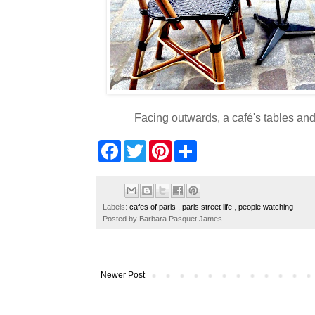
Facing outwards, a café's tables and
F
T
P
S
a
w
i
h
c
i
n
a
e
t
t
r
b
t
e
e
o
e
r
Labels:
cafes of paris
,
paris street life
,
people watching
o
r
e
Posted by
Barbara Pasquet James
k
s
t
Newer Post