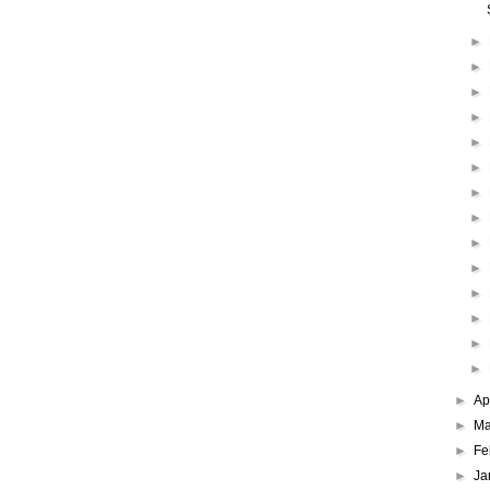
►
►
►
►
►
►
►
►
►
►
►
►
►
►
►
Ap
►
Ma
►
Fe
►
Ja