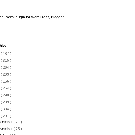
hive
6
( 187 )
5
( 315 )
4
( 264 )
3
( 203 )
2
( 166 )
1
( 254 )
0
( 290 )
9
( 289 )
8
( 304 )
7
( 291 )
cember
( 21 )
vember
( 25 )