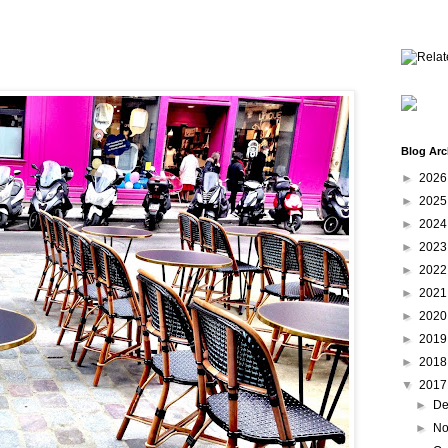
Blog Arc
►
202
►
202
►
202
►
202
►
202
►
202
►
202
►
201
►
201
▼
201
►
De
►
No