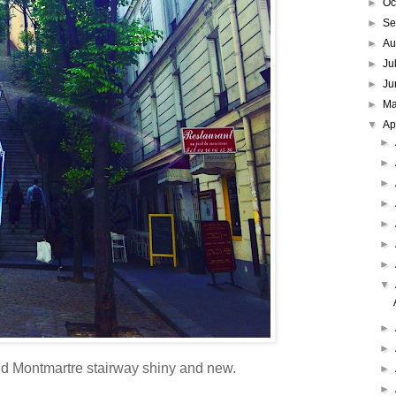
►
Oc
►
Se
►
Au
►
Ju
►
Ju
►
M
▼
Ap
►
►
►
►
►
►
►
▼
►
►
ld Montmartre stairway shiny and new.
►
►