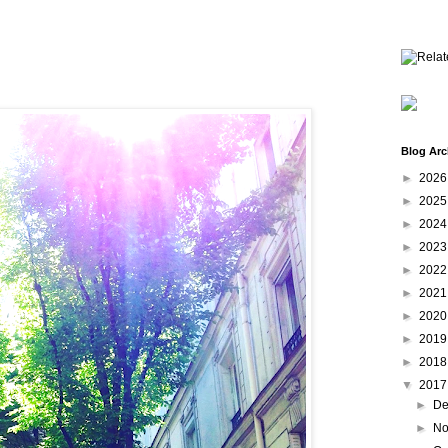
Blog Arc
►
202
►
202
►
202
►
202
►
202
►
202
►
202
►
201
►
201
▼
201
►
De
►
No