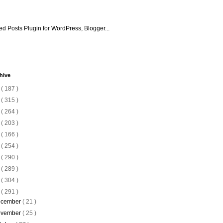
hive
6
( 187 )
5
( 315 )
4
( 264 )
3
( 203 )
2
( 166 )
1
( 254 )
0
( 290 )
9
( 289 )
8
( 304 )
7
( 291 )
cember
( 21 )
vember
( 25 )