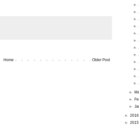
►
►
►
►
►
►
►
►
Home
Older Post
►
►
►
►
►
Ma
►
Fe
►
Ja
►
201
►
201