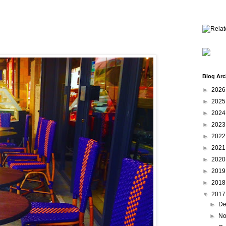
Blog Arc
►
202
►
202
►
202
►
202
►
202
►
202
►
202
►
201
►
201
▼
201
►
De
►
No