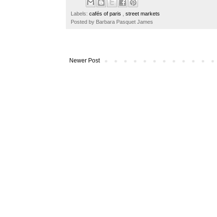
b
t
e
e
o
e
r
Labels:
cafés of paris
,
street markets
o
r
e
Posted by
Barbara Pasquet James
k
s
t
Newer Post