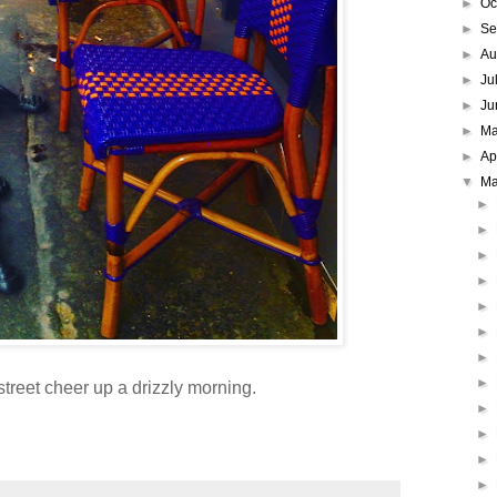
►
Oc
►
Se
►
Au
►
Ju
►
Ju
►
M
►
Ap
▼
Ma
►
►
►
►
►
►
►
►
street cheer up a drizzly morning.
►
►
►
►