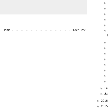
►
►
►
►
►
Home
Older Post
▼
►
►
►
►
►
►
►
►
►
Fe
►
Ja
►
201
►
201