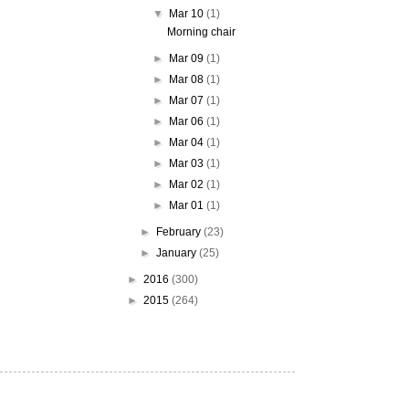
▼
Mar 10
(1)
Morning chair
►
Mar 09
(1)
►
Mar 08
(1)
►
Mar 07
(1)
►
Mar 06
(1)
►
Mar 04
(1)
►
Mar 03
(1)
►
Mar 02
(1)
►
Mar 01
(1)
►
February
(23)
►
January
(25)
►
2016
(300)
►
2015
(264)