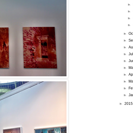
►
►
►
►
►
Oc
►
Se
►
Au
►
Ju
►
Ju
►
M
►
Ap
►
Ma
►
Fe
►
Ja
►
201