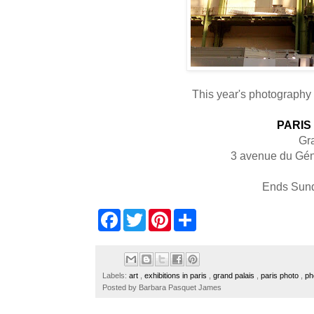
This year's photography 
PARIS
Gr
3 avenue du Gé
Ends Sun
F
T
P
S
a
w
i
h
c
i
n
a
e
t
t
r
b
t
e
e
o
e
r
Labels:
art
,
exhibitions in paris
,
grand palais
,
paris photo
,
ph
o
r
e
Posted by
Barbara Pasquet James
k
s
t