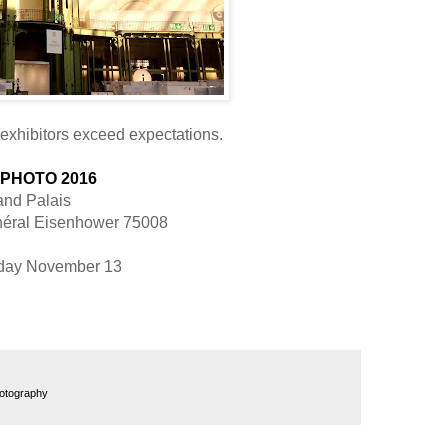
exhibitors exceed expectations.
 PHOTO 2016
and Palais
néral Eisenhower 75008
day November 13
otography