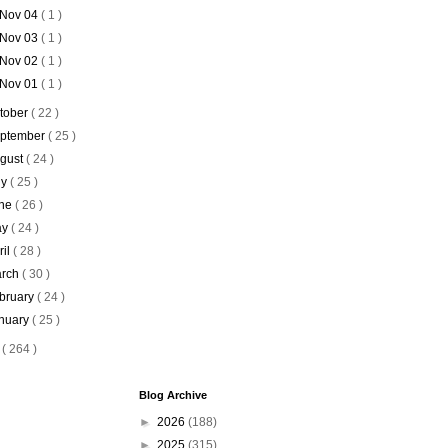
Nov 04
( 1 )
Nov 03
( 1 )
Nov 02
( 1 )
Nov 01
( 1 )
tober
( 22 )
ptember
( 25 )
gust
( 24 )
ly
( 25 )
ne
( 26 )
ay
( 24 )
ril
( 28 )
rch
( 30 )
bruary
( 24 )
nuary
( 25 )
5
( 264 )
Blog Archive
►
2026
(188)
►
2025
(315)