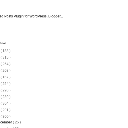
hive
6
( 188 )
5
( 315 )
4
( 264 )
3
( 203 )
2
( 167 )
1
( 254 )
0
( 290 )
9
( 289 )
8
( 304 )
7
( 291 )
6
( 300 )
cember
( 25 )