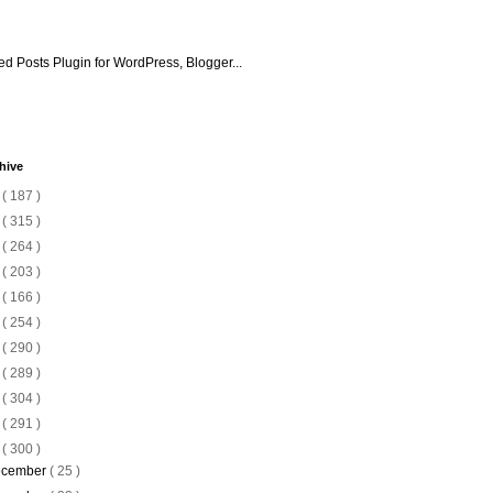
hive
6
( 187 )
5
( 315 )
4
( 264 )
3
( 203 )
2
( 166 )
1
( 254 )
0
( 290 )
9
( 289 )
8
( 304 )
7
( 291 )
6
( 300 )
cember
( 25 )