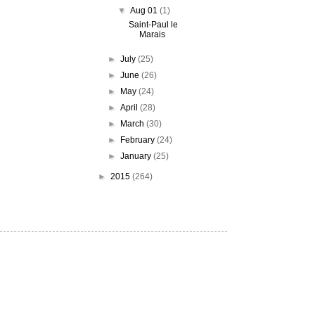
▼
Aug 01
(1)
Saint-Paul le
Marais
►
July
(25)
►
June
(26)
►
May
(24)
►
April
(28)
►
March
(30)
►
February
(24)
►
January
(25)
►
2015
(264)