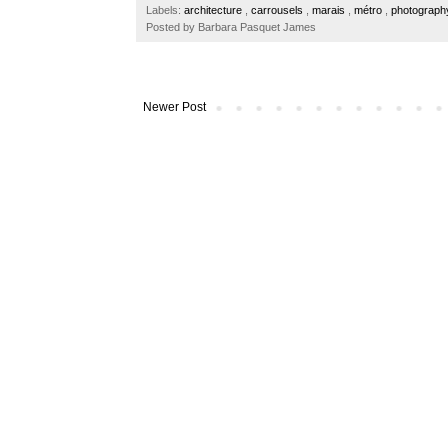
o
e
r
Labels:
architecture
,
carrousels
,
marais
,
métro
,
photograp
o
r
e
Posted by
Barbara Pasquet James
k
s
t
Newer Post