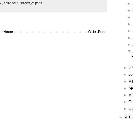
hy
,
saint-paul
,
streets of paris
►
►
►
►
►
Home
Older Post
►
►
▼
►
Ju
►
Ju
►
M
►
Ap
►
Ma
►
Fe
►
Ja
►
201