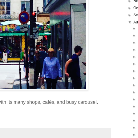
►
No
►
Oc
►
Se
▼
Au
►
►
►
►
►
►
►
►
►
►
►
ith its many shops,
cafés,
and busy carousel.
►
►
►
►
►